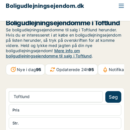
Boligudlejningsejendom.dk
Region Sydjylland
Toftlund
Boligudlejningsejendomme i Toftlund
Se boligudlejningsejendomme til salg i Toftlund herunder.
Hvis du er interesseret i at købe en boligudlejningsejendom
på listen herunder, så tryk på overskriften for at komme
videre. Held og lykke med jagten på din nye
boligudlejningsejendom!
Mere info om
boligudlejningsejendomme til salg i Toftlund
.
Nye i dag
95
Opdaterede 24h
95
Notifikati
Toftlund
Søg
Pris
Str.