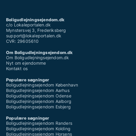
Boligudlejningsejendom.dk
c/o Lokaleportalen.dk
Mynstersvej 3, Frederiksberg
support@lokaleportalen.dk
CVR: 29605610
Om Boligudlejningsejendom.dk
Om Boligudlejningsejendom.dk
Nyt om ejendomme
Kontakt os
Populære søgninger
Boligudlejningsejendom København
Boligudlejningsejendom Aarhus
Boligudlejningsejendom Odense
Boligudlejningsejendom Aalborg
Boligudlejningsejendom Esbjerg
Populære søgninger
Boligudlejningsejendom Randers
Boligudlejningsejendom Kolding
Boligudlejningsejendom Horsens