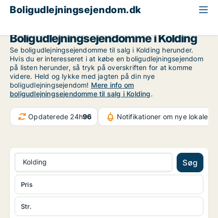
Boligudlejningsejendom.dk
Region Sydjylland
Kolding
Boligudlejningsejendomme i Kolding
Se boligudlejningsejendomme til salg i Kolding herunder.
Hvis du er interesseret i at købe en boligudlejningsejendom
på listen herunder, så tryk på overskriften for at komme
videre. Held og lykke med jagten på din nye
boligudlejningsejendom!
Mere info om
boligudlejningsejendomme til salg i Kolding
.
Opdaterede 24h
96
Notifikationer om nye lokaler
3
Kolding
Søg
Pris
Str.