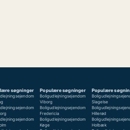
lære søgninger
Populære søgninger
Populære søgnin
udlejningsejendom
Boligudlejningsejendom
Boligudlejningseje
ng
Viborg
Slagelse
udlejningsejendom
Boligudlejningsejendom
Boligudlejningseje
borg
Fredericia
Hillerød
udlejningsejendom
Boligudlejningsejendom
Boligudlejningseje
olm
Køge
Holbæk