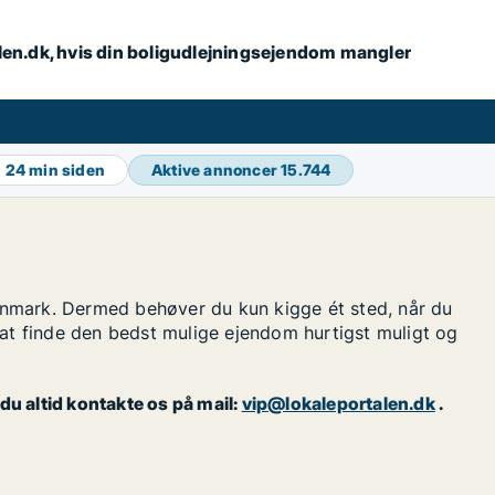
alen.dk, hvis din boligudlejningsejendom mangler
g
24 min siden
Aktive annoncer
15.744
anmark. Dermed behøver du kun kigge ét sted, når du
at finde den bedst mulige ejendom hurtigst muligt og
u altid kontakte os på mail:
vip@lokaleportalen.dk
.