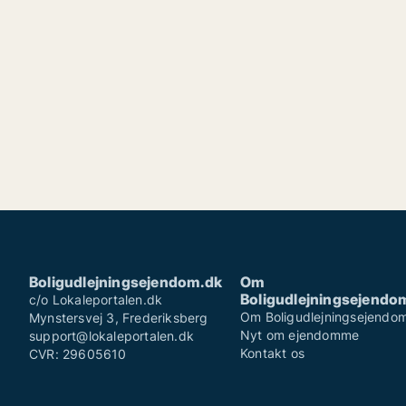
Boligudlejningsejendom.dk
Om
Boligudlejningsejendo
c/o Lokaleportalen.dk
Om Boligudlejningsejendo
Mynstersvej 3, Frederiksberg
Nyt om ejendomme
support@lokaleportalen.dk
Kontakt os
CVR: 29605610