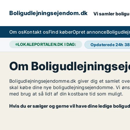
Boligudlejningsejendom.dk
Vi samler boligu
Om os
Kontakt os
Find køber
Opret annonce
Boligudle
LOKALEPORTALEN.DK I DAG:
Opdaterede 24h
38
Om Boligudlejnings
Boligudlejningsejendomme.dk giver dig et samlet ove
skal købe dine nye boligudlejningsejendomme. Vi øns
med brug at så lidt af din kostbare tid som muligt.
Hvis du er sælger og gerne vil have dine ledige boli