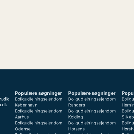
Populære søgninger
Populære søgninger
Popu
m.dk
Boligudlejningsejendom
Boligudlejningsejendom
Bolig
m.dk
København
Randers
Herni
Boligudlejningsejendom
Boligudlejningsejendom
Bolig
Aarhus
Kolding
Silke
Boligudlejningsejendom
Boligudlejningsejendom
Bolig
Odense
Horsens
Hørsh