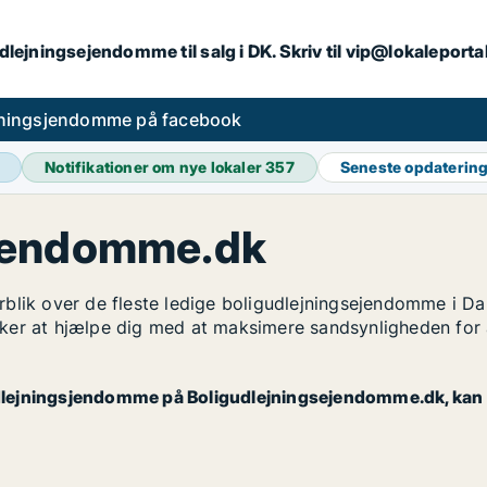
dlejningsejendomme til salg i DK. Skriv til vip@lokaleport
jningsjendomme på facebook
Notifikationer om nye lokaler
357
Seneste opdaterin
ejendomme.dk
rblik over de fleste ledige boligudlejningsejendomme i D
ker at hjælpe dig med at maksimere sandsynligheden for 
gudlejningsjendomme på Boligudlejningsejendomme.dk, kan d