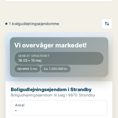
1 boligudlejningsejendomme
Boligudlejningsejendom i Strandby
Vi overvåger markedet!
SENEST OPDATERET
18.03 • 15 maj
Oprettet 2 mo
Ca. 1.250.000 kr.
Boligudlejningsejendom i Strandby
Boligudlejningsejendom til salg i 9970 Strandby
Areal
-