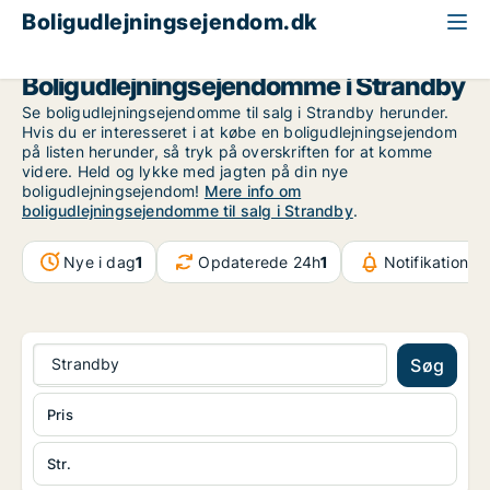
Boligudlejningsejendom.dk
Region Nordjylland
Strandby
Boligudlejningsejendomme i Strandby
Se boligudlejningsejendomme til salg i Strandby herunder.
Hvis du er interesseret i at købe en boligudlejningsejendom
på listen herunder, så tryk på overskriften for at komme
videre. Held og lykke med jagten på din nye
boligudlejningsejendom!
Mere info om
boligudlejningsejendomme til salg i Strandby
.
Nye i dag
1
Opdaterede 24h
1
Notifikationer
Strandby
Søg
Pris
Str.