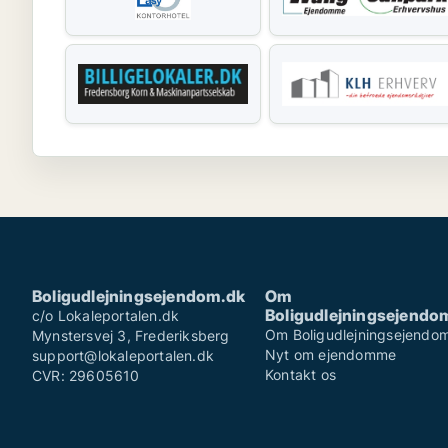
Boligudlejningsejendom.dk
Om
Boligudlejningsejendo
c/o Lokaleportalen.dk
Om Boligudlejningsejendo
Mynstersvej 3, Frederiksberg
Nyt om ejendomme
support@lokaleportalen.dk
Kontakt os
CVR: 29605610