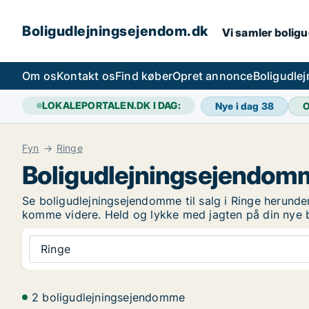
Boligudlejningsejendom.dk
Vi samler boligu
Om os
Kontakt os
Find køber
Opret annonce
Boligudle
LOKALEPORTALEN.DK I DAG:
Nye i dag
38
O
Fyn
Ringe
Boligudlejningsejendomm
Se boligudlejningsejendomme til salg i Ringe herunder.
komme videre. Held og lykke med jagten på din nye 
Ringe
2 boligudlejningsejendomme