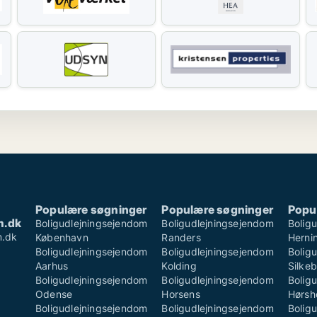
Populære søgninger
Populære søgninger
Popu
m.dk
Boligudlejningsejendom
Boligudlejningsejendom
Bolig
m.dk
København
Randers
Herni
Boligudlejningsejendom
Boligudlejningsejendom
Bolig
Aarhus
Kolding
Silke
Boligudlejningsejendom
Boligudlejningsejendom
Bolig
Odense
Horsens
Hørsh
Boligudlejningsejendom
Boligudlejningsejendom
Bolig