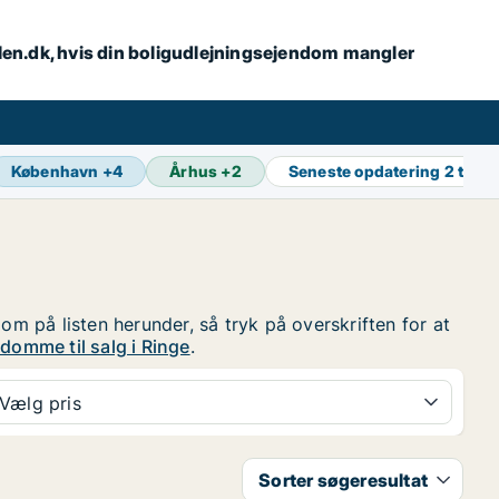
alen.dk, hvis din boligudlejningsejendom mangler
København
+
4
Århus
+
2
Seneste opdatering
2 t sid
om på listen herunder, så tryk på overskriften for at
domme til salg i Ringe
.
Vælg pris
Sorter søgeresultat