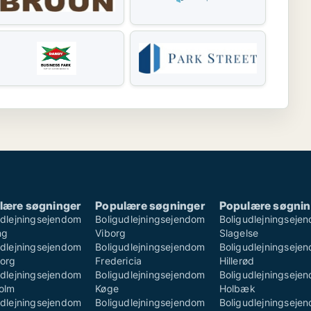
lære søgninger
Populære søgninger
Populære søgnin
udlejningsejendom
Boligudlejningsejendom
Boligudlejningseje
ng
Viborg
Slagelse
udlejningsejendom
Boligudlejningsejendom
Boligudlejningseje
borg
Fredericia
Hillerød
udlejningsejendom
Boligudlejningsejendom
Boligudlejningseje
olm
Køge
Holbæk
udlejningsejendom
Boligudlejningsejendom
Boligudlejningseje