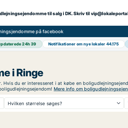
dlejningsejendomme til salg i DK. Skriv til vip@lokaleport
jningsjendomme på facebook
pdaterede 24h
39
Notifikationer om nye lokaler
44.175
e i Ringe
 Hvis du er interesseret i at købe en boligudlejningsejend
boligudlejningsejendom!
Mere info om boligudlejningsejen
Hvilken størrelse søges?