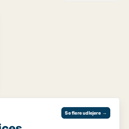
Se flere udlejere
→
ices