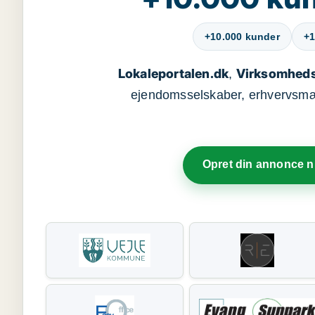
+10.000 kunder
+1
Lokaleportalen.dk
Virksomheds
,
ejendomsselskaber, erhvervsmægl
Opret din annonce 