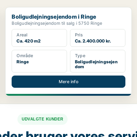
Boligudlejningsejendom i Ringe
Boligudlejningsejendom i Ringe
Boligudlejningsejendom til salg i 5750 Ringe
Areal
Pris
Ca. 420 m2
Ca. 2.400.000 kr.
Område
Type
Ringe
Boligudlejningsejen
dom
Mere info
UDVALGTE KUNDER
der bruger vores serv