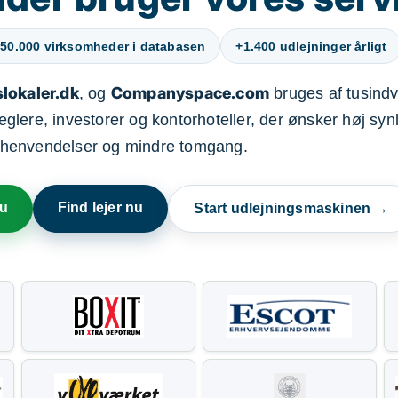
50.000 virksomheder i databasen
+1.400 udlejninger årligt
lokaler.dk
Companyspace.com
, og
bruges af tusindvi
ere, investorer og kontorhoteller, der ønsker høj synl
henvendelser og mindre tomgang.
nu
Find lejer nu
Start udlejningsmaskinen →