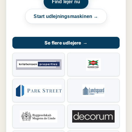
Find lejer nu
Start udlejningsmaskinen →
Se flere udlejere
→