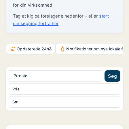
for din virksomhed.
Tag et kig på forslagene nedenfor – eller
start
din søgning forfra her
.
Opdaterede 24h
3
Notifikationer om nye lokaler
107
Præstø
Søg
Pris
Str.
Boligudlejningsejendom i Vordingborg