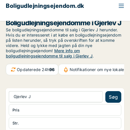
Boligudlejningsejendom.dk
Region Midtjylland
Gjerlev J
Boligudlejningsejendomme i Gjerlev J
Se boligudlejningsejendomme til salg i Gjerlev J herunder.
Hvis du er interesseret i at købe en boligudlejningsejendom
på listen herunder, så tryk på overskriften for at komme
videre. Held og lykke med jagten på din nye
boligudlejningsejendom!
Mere info om
boligudlejningsejendomme til salg i Gjerlev J
.
Opdaterede 24h
96
Notifikationer om nye lokaler
6
Gjerlev J
Søg
Pris
Str.