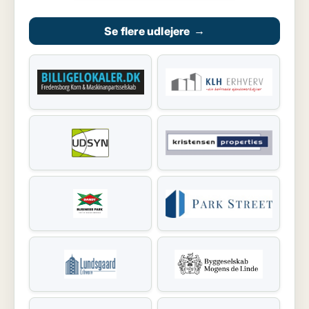
Se flere udlejere
→