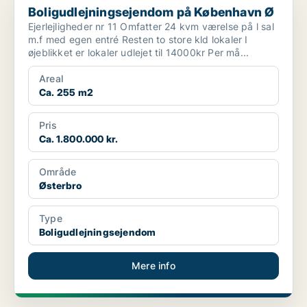
Boligudlejningsejendom på København Ø
Ejerlejligheder nr 11 Omfatter 24 kvm værelse på l sal
m.f med egen entré Resten to store kld lokaler I
øjeblikket er lokaler udlejet til 14000kr Per må...
Areal
Ca. 255 m2
Pris
Ca. 1.800.000 kr.
Område
Østerbro
Type
Boligudlejningsejendom
Mere info