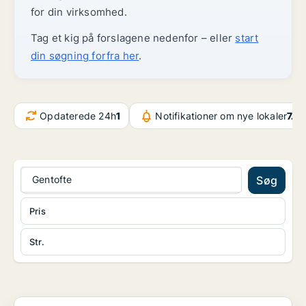
for din virksomhed.
Tag et kig på forslagene nedenfor – eller
start
din søgning forfra her
.
Opdaterede 24h
1
Notifikationer om nye lokaler
7.4
Gentofte
Søg
Pris
Str.
Boligudlejningsejendom på København Ø