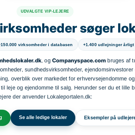
UDVALGTE VIP-LEJERE
irksomheder søger lok
+150.000 virksomheder i databasen
+1.400 udlejninger årligt
mhedslokaler.dk
Companyspace.com
, og
bruges af t
ksomheder, sundhedsvirksomheder, ejendomsinvestorer 
ning, overblik over markedet for erhvervsejendomme og
il leje og ejendomme til salg. Herunder ser du et lille b
lejere der anvender Lokaleportalen.dk:
g
Se alle ledige lokaler
Eksempler på udlejer