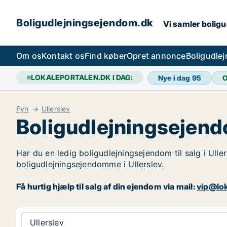
Boligudlejningsejendom.dk
Vi samler boligu
Om os
Kontakt os
Find køber
Opret annonce
Boligudle
LOKALEPORTALEN.DK I DAG:
Nye i dag
95
O
Fyn
Ullerslev
Boligudlejningsejendo
Har du en ledig boligudlejningsejendom til salg i Ulle
boligudlejningsejendomme i Ullerslev.
Få hurtig hjælp til salg af din ejendom via mail:
vip@lok
Ullerslev