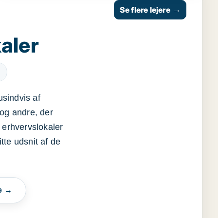
Se flere lejere
→
aler
usindvis af
og andre, der
 erhvervslokaler
itte udsnit af de
e →