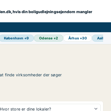
alen.dk, hvis din boligudlejningsejendom mangler
København
+
9
Odense
+
2
Århus
+
30
Aalborg
r at finde virksomheder der søger
Hvor store er dine lokaler?