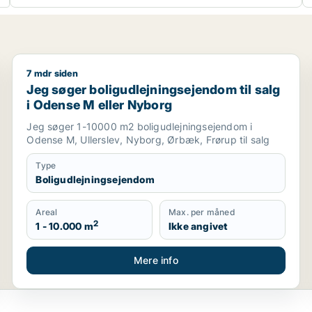
7 mdr siden
, Kolding eller Fredericia
Jeg søger boligudlejningsejendom til salg i Odense 
Jeg søger boligudlejningsejendom til salg
i Odense M eller Nyborg
Jeg søger 1-10000 m2 boligudlejningsejendom i
Odense M, Ullerslev, Nyborg, Ørbæk, Frørup til salg
Type
Boligudlejningsejendom
Areal
Max. per måned
2
1 - 10.000 m
Ikke angivet
Mere info