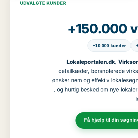
UDVALGTE KUNDER
+150.000 v
+10.000 kunder
Lokaleportalen.dk
Virkso
,
detailkæder, børsnoterede vir
ønsker nem og effektiv lokalesøg
, og hurtig besked om nye lokaler t
Få hjælp til din søgnin