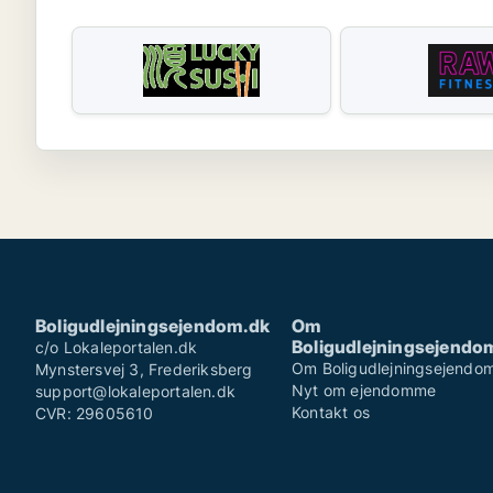
Boligudlejningsejendom.dk
Om
Boligudlejningsejendo
c/o Lokaleportalen.dk
Om Boligudlejningsejendo
Mynstersvej 3, Frederiksberg
Nyt om ejendomme
support@lokaleportalen.dk
Kontakt os
CVR: 29605610