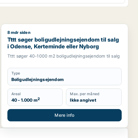
8 mdr siden
M eller Nyborg
Tttt søger boligudlejningsejendom til salg i Odense, K
Tttt søger boligudlejningsejendom til salg
i Odense, Kerteminde eller Nyborg
Tttt søger 40-1000 m2 boligudlejningsejendom til salg
Type
Boligudlejningsejendom
Areal
Max. per måned
2
40 - 1.000 m
Ikke angivet
Mere info