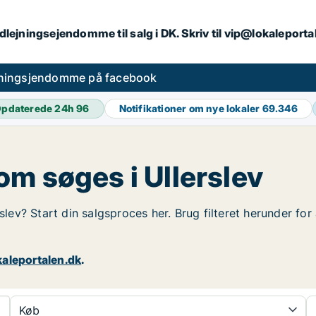
dlejningsejendomme til salg i DK. Skriv til vip@lokaleport
jningsjendomme på facebook
pdaterede 24h
96
Notifikationer om nye lokaler
69.346
m søges i Ullerslev
rslev? Start din salgsproces her. Brug filteret herunder fo
aleportalen.dk
.
Køb