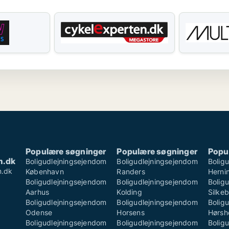
Populære søgninger
Populære søgninger
Popu
m.dk
Boligudlejningsejendom
Boligudlejningsejendom
Bolig
m.dk
København
Randers
Herni
Boligudlejningsejendom
Boligudlejningsejendom
Bolig
Aarhus
Kolding
Silke
Boligudlejningsejendom
Boligudlejningsejendom
Bolig
Odense
Horsens
Hørsh
Boligudlejningsejendom
Boligudlejningsejendom
Bolig