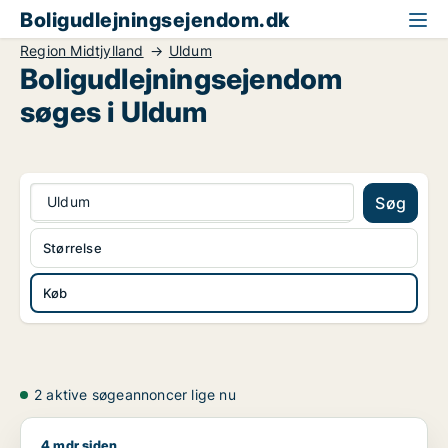
Boligudlejningsejendom.dk
Region Midtjylland
Uldum
Boligudlejningsejendom
søges i Uldum
Uldum
Søg
Størrelse
Køb
2 aktive søgeannoncer lige nu
4 mdr siden
Jeg søger boligudlejningsejendom til salg i Region Midtjyllan