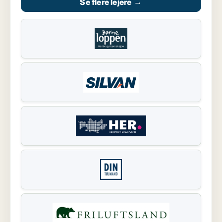
Se flere lejere
→