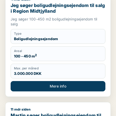
Jeg søger boligudlejningsejendom til salg
i Region Midtjylland
Jeg søger 100-450 m2 boligudlejningsejendom til
salg
Type
Boligudlejningsejendom
Areal
2
100 - 450 m
Max. per måned
3.000.000 DKK
Mere info
11 mdr siden
Martin søger boligudlejningsejendom til salg i Region Midtjyl
Martin søger boligudlejningsejendom til