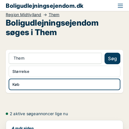
Boligudlejningsejendom.dk
Region Midtjylland
Them
Boligudlejningsejendom
søges i Them
Them
Søg
Størrelse
Køb
2 aktive søgeannoncer lige nu
4 mdr siden
Jeg søger boligudlejningsejendom til salg i Region Midtjyllan