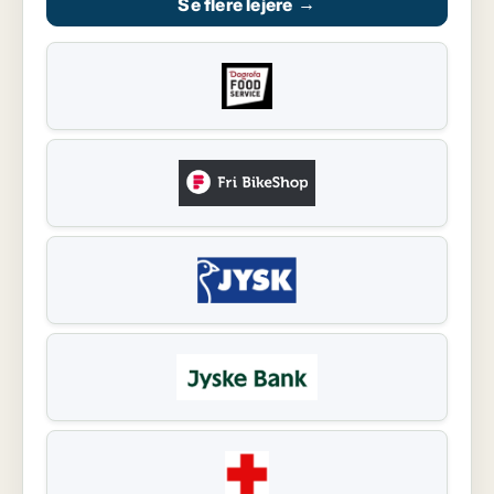
Se flere lejere
→