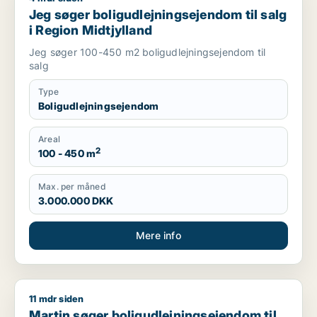
Jeg søger boligudlejningsejendom til salg
i Region Midtjylland
Jeg søger 100-450 m2 boligudlejningsejendom til
salg
Type
Boligudlejningsejendom
Areal
2
100 - 450 m
Max. per måned
3.000.000 DKK
Mere info
11 mdr siden
Martin søger boligudlejningsejendom til salg i Region Midtjyl
Martin søger boligudlejningsejendom til