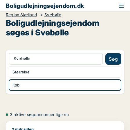
Boligudlejningsejendom.dk
Region Sjælland
Svebølle
Boligudlejningsejendom
søges i Svebølle
Svebølle
Søg
Størrelse
Køb
3 aktive søgeannoncer lige nu
2 mdr siden
Marion søger boligudlejningsejendom eller hotel til salg i Grev