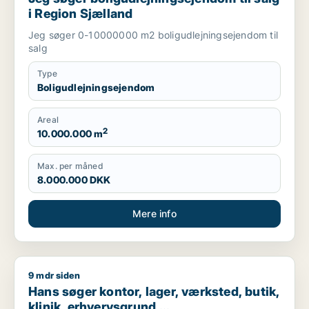
i Region Sjælland
Jeg søger 0-10000000 m2 boligudlejningsejendom til
salg
Type
Boligudlejningsejendom
Areal
2
10.000.000 m
Max. per måned
8.000.000 DKK
Mere info
9 mdr siden
Hans søger kontor, lager, værksted, butik, klinik, erhvervsgr
Hans søger kontor, lager, værksted, butik,
klinik, erhvervsgrund,