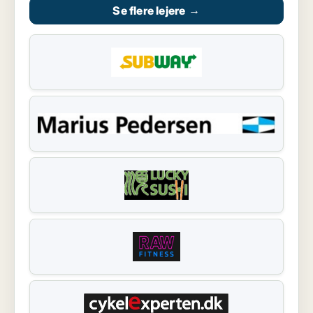
Se flere lejere
→