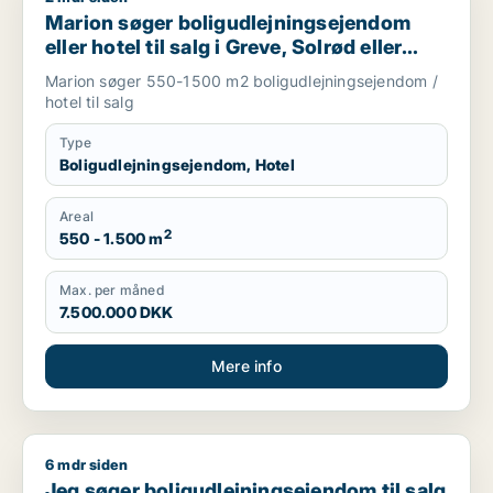
Marion søger boligudlejningsejendom
eller hotel til salg i Greve, Solrød eller
Roskilde m.fl.
Marion søger 550-1500 m2 boligudlejningsejendom /
hotel til salg
Type
Boligudlejningsejendom, Hotel
Areal
2
550 - 1.500 m
Max. per måned
7.500.000 DKK
Mere info
6 mdr siden
Jeg søger boligudlejningsejendom til salg i Region Sjælland
Jeg søger boligudlejningsejendom til salg