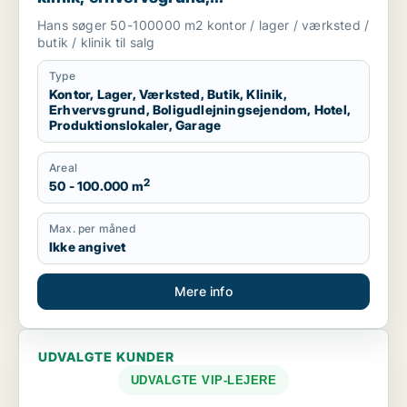
boligudlejningsejendom, hotel,
Hans søger 50-100000 m2 kontor / lager / værksted /
produktionslokaler eller garage til salg i
butik / klinik til salg
Region Sjælland
Type
Kontor, Lager, Værksted, Butik, Klinik,
Erhvervsgrund, Boligudlejningsejendom, Hotel,
Produktionslokaler, Garage
Areal
2
50 - 100.000 m
Max. per måned
Ikke angivet
Mere info
UDVALGTE KUNDER
UDVALGTE VIP-LEJERE