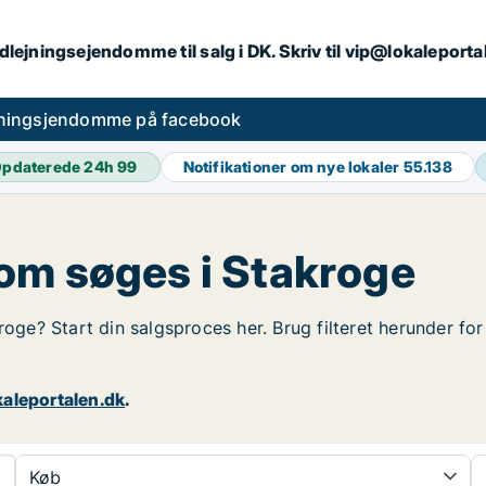
dlejningsejendomme til salg i DK. Skriv til vip@lokaleport
jningsjendomme på facebook
pdaterede 24h
99
Notifikationer om nye lokaler
55.138
om søges i Stakroge
roge? Start din salgsproces her. Brug filteret herunder fo
aleportalen.dk
.
Køb