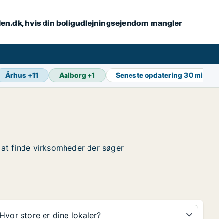
alen.dk, hvis din boligudlejningsejendom mangler
Århus
+
11
Aalborg
+
1
Seneste opdatering
30 min si
r at finde virksomheder der søger
Hvor store er dine lokaler?