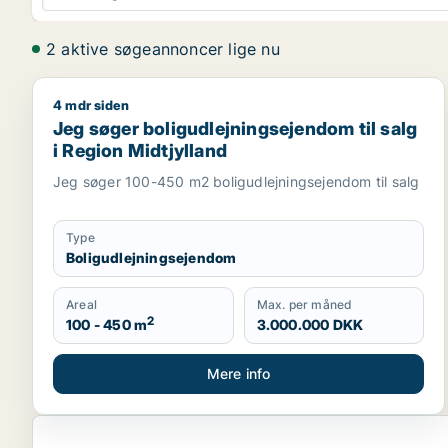
2 aktive søgeannoncer lige nu
4 mdr siden
Jeg søger boligudlejningsejendom til salg i Region
Jeg søger boligudlejningsejendom til salg
i Region Midtjylland
Jeg søger 100-450 m2 boligudlejningsejendom til salg
Type
Boligudlejningsejendom
Areal
Max. per måned
2
100 - 450 m
3.000.000 DKK
Mere info