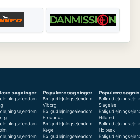
lære søgninger
Populære søgninger
Populære søgnin
udlejningsejendom
Boligudlejningsejendom
Boligudlejningseje
ng
Viborg
Slagelse
udlejningsejendom
Boligudlejningsejendom
Boligudlejningseje
borg
Fredericia
Hillerød
udlejningsejendom
Boligudlejningsejendom
Boligudlejningseje
olm
Køge
Holbæk
udlejningsejendom
Boligudlejningsejendom
Boligudlejningseje