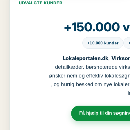
UDVALGTE KUNDER
+150.000 v
+10.000 kunder
Lokaleportalen.dk
Virkso
,
detailkæder, børsnoterede vir
ønsker nem og effektiv lokalesøg
, og hurtig besked om nye lokaler t
Få hjælp til din søgnin