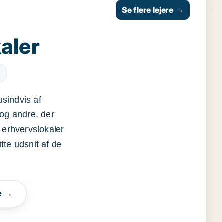
Se flere lejere
→
aler
usindvis af
og andre, der
 erhvervslokaler
itte udsnit af de
e →