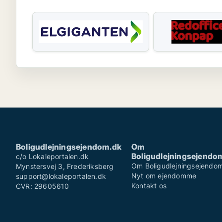
Boligudlejningsejendom.dk
Om
Boligudlejningsejendo
c/o Lokaleportalen.dk
Om Boligudlejningsejendo
Mynstersvej 3, Frederiksberg
Nyt om ejendomme
support@lokaleportalen.dk
Kontakt os
CVR: 29605610