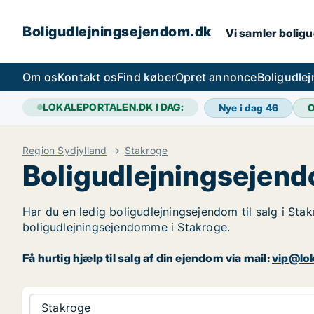
Boligudlejningsejendom.dk
Vi samler boligu
Om os
Kontakt os
Find køber
Opret annonce
Boligudle
LOKALEPORTALEN.DK I DAG:
Nye i dag
46
O
Region Sydjylland
Stakroge
Boligudlejningsejend
Har du en ledig boligudlejningsejendom til salg i Stak
boligudlejningsejendomme i Stakroge.
Få hurtig hjælp til salg af din ejendom via mail:
vip@lok
Stakroge