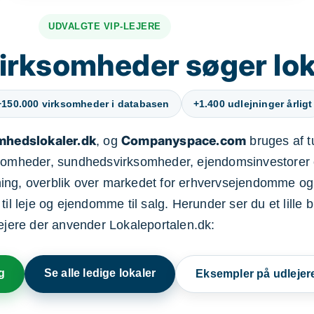
UDVALGTE VIP-LEJERE
irksomheder søger lok
+150.000 virksomheder i databasen
+1.400 udlejninger årligt
mhedslokaler.dk
Companyspace.com
, og
bruges af t
ksomheder, sundhedsvirksomheder, ejendomsinvestorer 
ning, overblik over markedet for erhvervsejendomme og
il leje og ejendomme til salg. Herunder ser du et lille b
lejere der anvender Lokaleportalen.dk:
g
Se alle ledige lokaler
Eksempler på udlejer