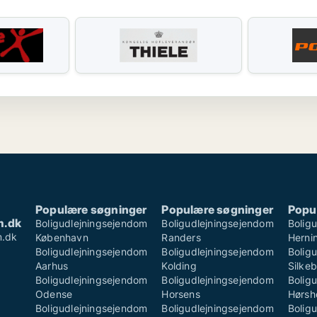
Populære søgninger
Populære søgninger
Popu
m.dk
Boligudlejningsejendom
Boligudlejningsejendom
Bolig
m.dk
København
Randers
Herni
Boligudlejningsejendom
Boligudlejningsejendom
Bolig
Aarhus
Kolding
Silke
Boligudlejningsejendom
Boligudlejningsejendom
Bolig
Odense
Horsens
Hørsh
Boligudlejningsejendom
Boligudlejningsejendom
Bolig