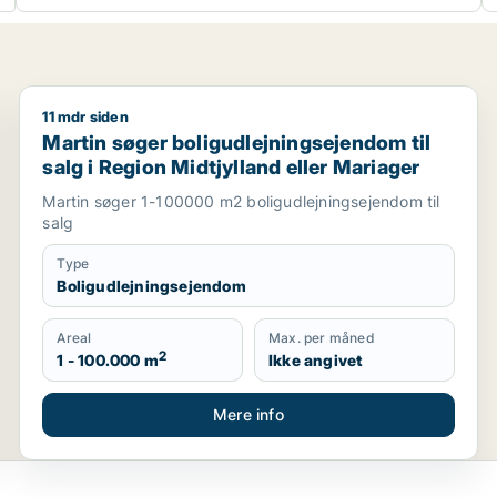
11 mdr siden
 Midtjylland
Martin søger boligudlejningsejendom til salg i Region
Martin søger boligudlejningsejendom til
salg i Region Midtjylland eller Mariager
Martin søger 1-100000 m2 boligudlejningsejendom til
salg
Type
Boligudlejningsejendom
Areal
Max. per måned
2
1 - 100.000 m
Ikke angivet
Mere info