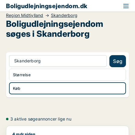
Boligudlejningsejendom.dk
Region Midtjylland
Skanderborg
Boligudlejningsejendom
søges i Skanderborg
Skanderborg
Søg
Størrelse
Køb
3 aktive søgeannoncer lige nu
4 mdr siden
Jeg søger boligudlejningsejendom til salg i Region Midtjyllan