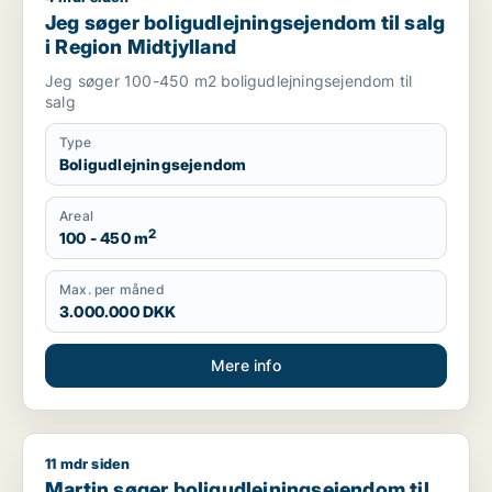
Jeg søger boligudlejningsejendom til salg
i Region Midtjylland
Jeg søger 100-450 m2 boligudlejningsejendom til
salg
Type
Boligudlejningsejendom
Areal
2
100 - 450 m
Max. per måned
3.000.000 DKK
Mere info
11 mdr siden
Martin søger boligudlejningsejendom til salg i Region Midtjyl
Martin søger boligudlejningsejendom til