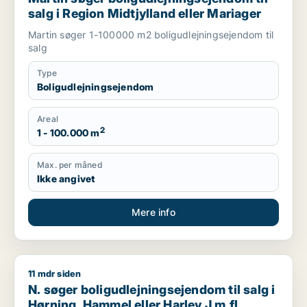
salg i Region Midtjylland eller Mariager
Martin søger 1-100000 m2 boligudlejningsejendom til
salg
Type
Boligudlejningsejendom
Areal
2
1 - 100.000 m
Max. per måned
Ikke angivet
Mere info
11 mdr siden
N. søger boligudlejningsejendom til salg i Hørning, Hammel el
N. søger boligudlejningsejendom til salg i
Hørning, Hammel eller Harlev J m.fl.