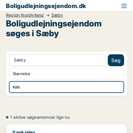
Boligudlejningsejendom.dk
Region Nordjylland
Sæby
Boligudlejningsejendom
søges i Sæby
Sæby
Søg
Størrelse
Køb
1 aktive søgeannoncer lige nu
11 mdr siden
Morten søger kontor, lager, værksted, butik, klinik, restauran