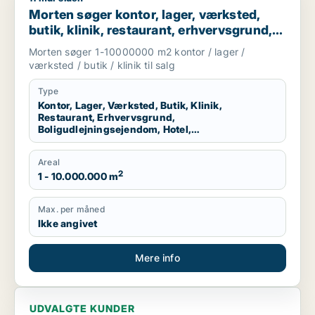
Morten søger kontor, lager, værksted,
butik, klinik, restaurant, erhvervsgrund,
boligudlejningsejendom, hotel eller
Morten søger 1-10000000 m2 kontor / lager /
produktionslokaler til salg i Region
værksted / butik / klinik til salg
Nordjylland
Type
Kontor, Lager, Værksted, Butik, Klinik,
Restaurant, Erhvervsgrund,
Boligudlejningsejendom, Hotel,
Produktionslokaler
Areal
2
1 - 10.000.000 m
Max. per måned
Ikke angivet
Mere info
UDVALGTE KUNDER