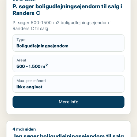
P. søger boligudlejningsejendom til salg i
Randers C
P. søger 500-1500 m2 boligudlejningsejendom i
Randers C til salg
Type
Boligudlejningsejendom
Areal
2
500 - 1.500 m
Max. per måned
Ikke angivet
Mere info
4 mdr siden
Jeg søger boligudlejningsejendom til salg i Region Midtjyllan
Jeg søger boligudlejningsejendom til salg