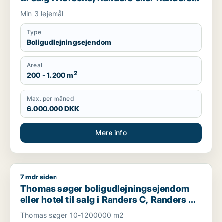
SV
Min 3 lejemål
Type
Boligudlejningsejendom
Areal
2
200 - 1.200 m
Max. per måned
6.000.000 DKK
Mere info
7 mdr siden
Thomas søger boligudlejningsejendom eller hotel til salg i 
Thomas søger boligudlejningsejendom
eller hotel til salg i Randers C, Randers NV
eller Randers NØ
Thomas søger 10-1200000 m2