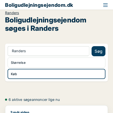
Boligudlejningsejendom.dk
Randers
Boligudlejningsejendom
søges i Randers
Randers
Søg
Størrelse
Køb
6 aktive søgeannoncer lige nu
3 mdr siden
P. søger boligudlejningsejendom til salg i Randers C