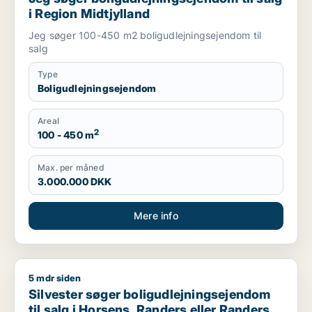
i Region Midtjylland
Jeg søger 100-450 m2 boligudlejningsejendom til
salg
Type
Boligudlejningsejendom
Areal
2
100 - 450 m
Max. per måned
3.000.000 DKK
Mere info
5 mdr siden
Silvester søger boligudlejningsejendom til salg i Horsens, R
Silvester søger boligudlejningsejendom
til salg i Horsens, Randers eller Randers