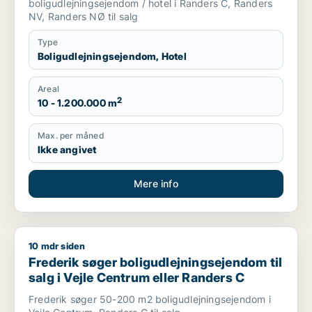
boligudlejningsejendom / hotel i Randers C, Randers
NV, Randers NØ til salg
Type
Boligudlejningsejendom, Hotel
Areal
2
10 - 1.200.000 m
Max. per måned
Ikke angivet
Mere info
10 mdr siden
Frederik søger boligudlejningsejendom til salg i Vejle Centru
Frederik søger boligudlejningsejendom til
salg i Vejle Centrum eller Randers C
Frederik søger 50-200 m2 boligudlejningsejendom i