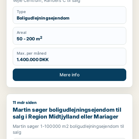
Vejle Centrum, Randers C til salg
Type
Boligudlejningsejendom
Areal
2
50 - 200 m
Max. per måned
1.400.000 DKK
Mere info
11 mdr siden
Martin søger boligudlejningsejendom til salg i Region Midtjyl
Martin søger boligudlejningsejendom til
salg i Region Midtjylland eller Mariager
Martin søger 1-100000 m2 boligudlejningsejendom til
salg