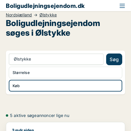
Boligudlejningsejendom.dk
Nordsjælland
Ølstykke
Boligudlejningsejendom
søges i Ølstykke
Ølstykke
Søg
Størrelse
Køb
5 aktive søgeannoncer lige nu
3 mdr siden
Geir søger erhvervsgrund eller boligudlejningsejendom til sa