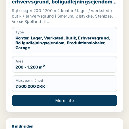
erhvervsgrund, boligudlejningsejendom,
produktionslokaler eller garage til salg i
Rgfr søger 200-1200 m2 kontor / lager / værksted /
Egedal
butik / erhvervsgrund i Smørum, Ølstykke, Stenløse,
Veksø Sjælland til ...
Type
Kontor, Lager, Værksted, Butik, Erhvervsgrund,
Boligudlejningsejendom, Produktionslokaler,
Garage
Areal
2
200 - 1.200 m
Max. per måned
7.500.000 DKK
Mere info
8 mdr siden
Kenn søger boligudlejningsejendom til salg i Hedehusene, Gre