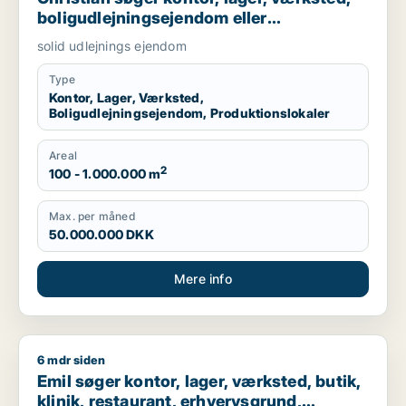
boligudlejningsejendom eller
produktionslokaler til salg i Nordsjælland,
solid udlejnings ejendom
Roskilde eller Holbæk
Type
Kontor, Lager, Værksted,
Boligudlejningsejendom, Produktionslokaler
Areal
2
100 - 1.000.000 m
Max. per måned
50.000.000 DKK
Mere info
6 mdr siden
Emil søger kontor, lager, værksted, butik, klinik, restaurant,
Emil søger kontor, lager, værksted, butik,
klinik, restaurant, erhvervsgrund,