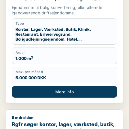
boligudlejningsejendom, hotel,
Ejendomme til bolig konvertering, eller allerede
produktionslokaler eller garage til salg i
igangværende driftsejendomme.
Nordsjælland
Type
Kontor, Lager, Værksted, Butik, Klinik,
Restaurant, Erhvervsgrund,
Boligudlejningsejendom, Hotel,
Produktionslokaler, Garage
Areal
2
1.000 m
Max. per måned
5.000.000 DKK
Mere info
9 mdr siden
Rgfr søger kontor, lager, værksted, butik, erhvervsgrund, bol
Rgfr søger kontor, lager, værksted, butik,