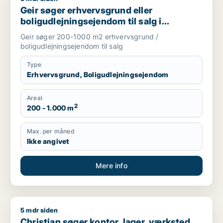
Geir søger erhvervsgrund eller
boligudlejningsejendom til salg i
Nordsjælland
Geir søger 200-1000 m2 erhvervsgrund /
boligudlejningsejendom til salg
Type
Erhvervsgrund, Boligudlejningsejendom
Areal
2
200 - 1.000 m
Max. per måned
Ikke angivet
Mere info
5 mdr siden
Christian søger kontor, lager, værksted, boligudlejningsejend
Christian søger kontor, lager, værksted,