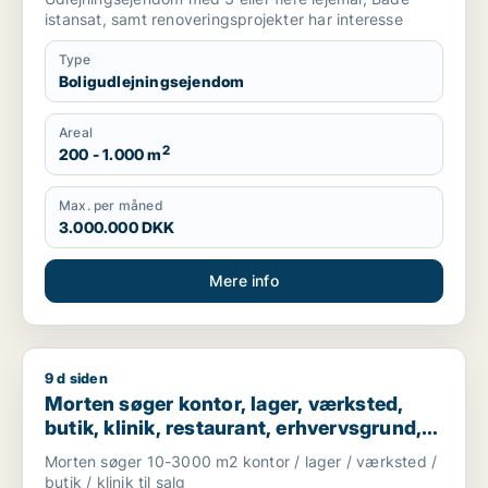
istansat, samt renoveringsprojekter har interesse
Type
Boligudlejningsejendom
Areal
2
200 - 1.000 m
Max. per måned
3.000.000 DKK
Mere info
9 d siden
Morten søger kontor, lager, værksted, butik, klinik, restaura
Morten søger kontor, lager, værksted,
butik, klinik, restaurant, erhvervsgrund,
boligudlejningsejendom, hotel,
Morten søger 10-3000 m2 kontor / lager / værksted /
produktionslokaler eller garage til salg i
butik / klinik til salg