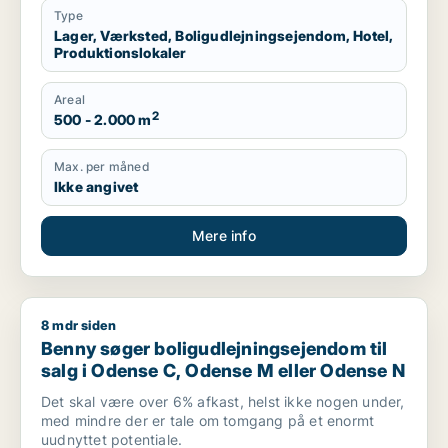
Type
Lager, Værksted, Boligudlejningsejendom, Hotel,
Produktionslokaler
Areal
2
500 - 2.000 m
Max. per måned
Ikke angivet
Mere info
8 mdr siden
Benny søger boligudlejningsejendom til salg i Odense C, Od
Benny søger boligudlejningsejendom til
salg i Odense C, Odense M eller Odense N
Det skal være over 6% afkast, helst ikke nogen under,
med mindre der er tale om tomgang på et enormt
uudnyttet potentiale.