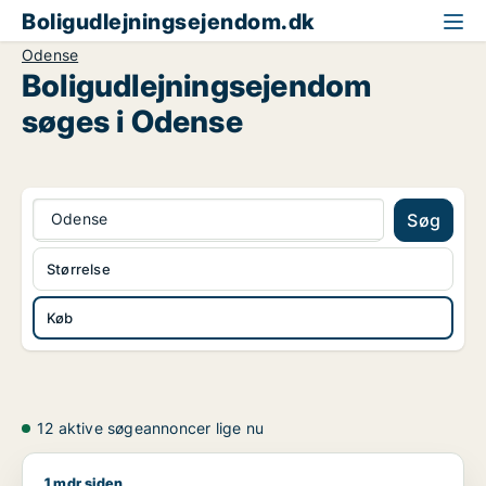
Boligudlejningsejendom.dk
Odense
Boligudlejningsejendom
søges i Odense
Odense
Søg
Størrelse
Køb
12 aktive søgeannoncer lige nu
1 mdr siden
Ida søger boligudlejningsejendom eller garage til salg i Ode