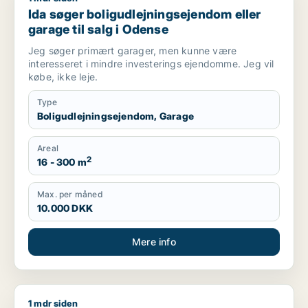
Ida søger boligudlejningsejendom eller
garage til salg i Odense
Jeg søger primært garager, men kunne være
interesseret i mindre investerings ejendomme. Jeg vil
købe, ikke leje.
Type
Boligudlejningsejendom, Garage
Areal
2
16 - 300 m
Max. per måned
10.000 DKK
Mere info
1 mdr siden
Jeg søger kontor, lager, værksted eller boligudlejningsejend