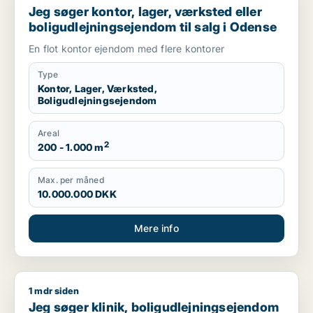
Jeg søger kontor, lager, værksted eller
boligudlejningsejendom til salg i Odense
En flot kontor ejendom med flere kontorer
Type
Kontor, Lager, Værksted,
Boligudlejningsejendom
Areal
2
200 - 1.000 m
Max. per måned
10.000.000 DKK
Mere info
1 mdr siden
Jeg søger klinik, boligudlejningsejendom eller hotel til salg 
Jeg søger klinik, boligudlejningsejendom