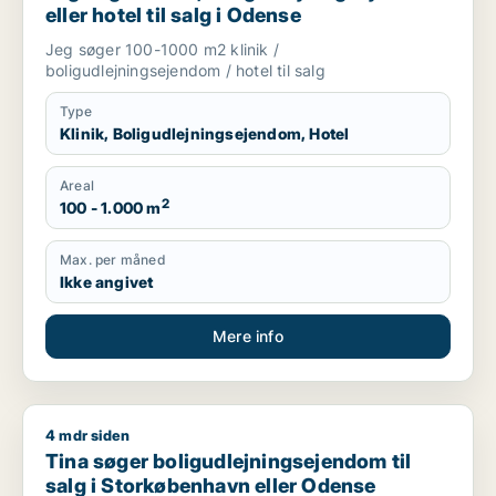
eller hotel til salg i Odense
Jeg søger 100-1000 m2 klinik /
boligudlejningsejendom / hotel til salg
Type
Klinik, Boligudlejningsejendom, Hotel
Areal
2
100 - 1.000 m
Max. per måned
Ikke angivet
Mere info
4 mdr siden
Tina søger boligudlejningsejendom til salg i Storkøbenhavn 
Tina søger boligudlejningsejendom til
salg i Storkøbenhavn eller Odense