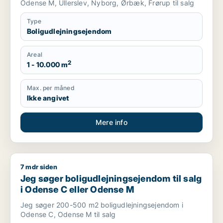
Odense M, Ullerslev, Nyborg, Ørbæk, Frørup til salg
Type
Boligudlejningsejendom
Areal
2
1 - 10.000 m
Max. per måned
Ikke angivet
Mere info
7 mdr siden
Jeg søger boligudlejningsejendom til salg i Odense C eller 
Jeg søger boligudlejningsejendom til salg
i Odense C eller Odense M
Jeg søger 200-500 m2 boligudlejningsejendom i
Odense C, Odense M til salg