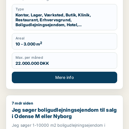
Odense
Type
Kontor, Lager, Værksted, Butik, Klinik,
Restaurant, Erhvervsgrund,
Boligudlejningsejendom, Hotel,
Produktionslokaler, Garage
Areal
2
10 - 3.000 m
Max. per måned
22.000.000 DKK
Mere info
7 mdr siden
Jeg søger boligudlejningsejendom til salg i Odense M eller 
Jeg søger boligudlejningsejendom til salg
i Odense M eller Nyborg
Jeg søger 1-10000 m2 boligudlejningsejendom i