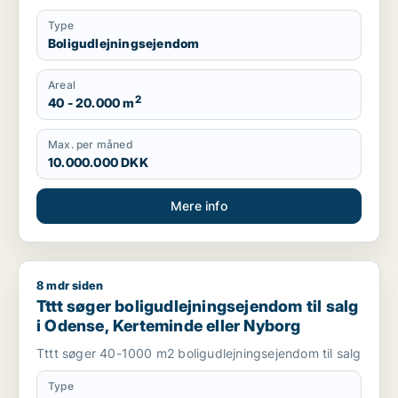
Type
Boligudlejningsejendom
Areal
2
40 - 20.000 m
Max. per måned
10.000.000 DKK
Mere info
8 mdr siden
Tttt søger boligudlejningsejendom til salg i Odense, Kertemi
Tttt søger boligudlejningsejendom til salg
i Odense, Kerteminde eller Nyborg
Tttt søger 40-1000 m2 boligudlejningsejendom til salg
Type