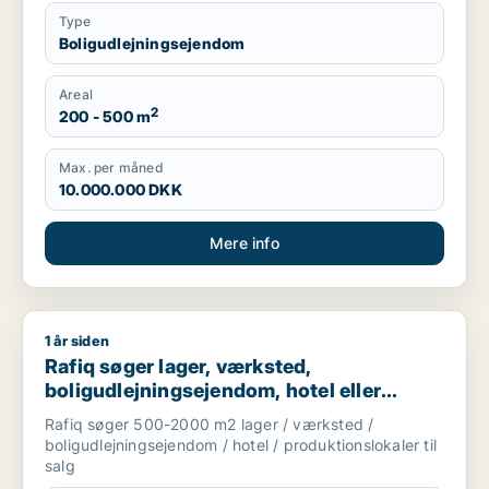
Type
Boligudlejningsejendom
Areal
2
200 - 500 m
Max. per måned
10.000.000 DKK
Mere info
1 år siden
Rafiq søger lager, værksted, boligudlejningsejendom, hotel el
Rafiq søger lager, værksted,
boligudlejningsejendom, hotel eller
produktionslokaler til salg i Odense
Rafiq søger 500-2000 m2 lager / værksted /
boligudlejningsejendom / hotel / produktionslokaler til
salg