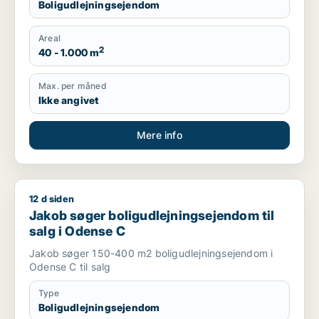
Boligudlejningsejendom
Areal
2
40 - 1.000 m
Max. per måned
Ikke angivet
Mere info
12 d siden
Jakob søger boligudlejningsejendom til salg i Odense C
Jakob søger boligudlejningsejendom til
salg i Odense C
Jakob søger 150-400 m2 boligudlejningsejendom i
Odense C til salg
Type
Boligudlejningsejendom