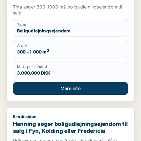
Tina søger 300-1000 m2 boligudlejningsejendom til
salg
Type
Boligudlejningsejendom
Areal
2
300 - 1.000 m
Max. per måned
3.000.000 DKK
Mere info
6 mdr siden
Henning søger boligudlejningsejendom til salg i Fyn, Kolding e
Henning søger boligudlejningsejendom til
salg i Fyn, Kolding eller Fredericia
Udlejningsejendom med 3 eller flere lejemål, Både