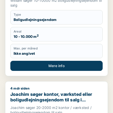
William søger 10-10000 m2 boligudlejningsejendom til
salg
Type
Boligudlejningsejendom
Areal
2
10 - 10.000 m
Max. per måned
Ikke angivet
Mere info
4 mdr siden
Joachim søger kontor, værksted eller boligudlejningsejendom
Joachim søger kontor, værksted eller
boligudlejningsejendom til salg i
Storkøbenhavn
Joachim søger 20-2000 m2 kontor / værksted /
boligudlejningsejendom til salg