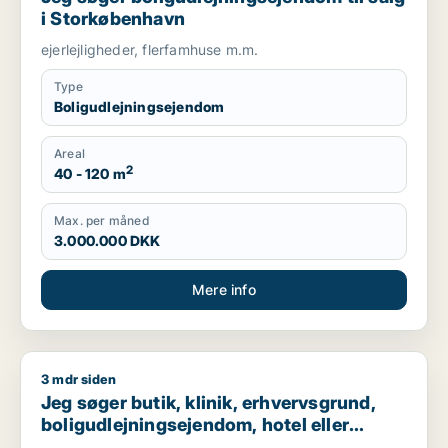
i Storkøbenhavn
ejerlejligheder, flerfamhuse m.m.
Type
Boligudlejningsejendom
Areal
2
40 - 120 m
Max. per måned
3.000.000 DKK
Mere info
3 mdr siden
Jeg søger butik, klinik, erhvervsgrund, boligudlejningsejendo
Jeg søger butik, klinik, erhvervsgrund,
boligudlejningsejendom, hotel eller
garage til salg i Storkøbenhavn