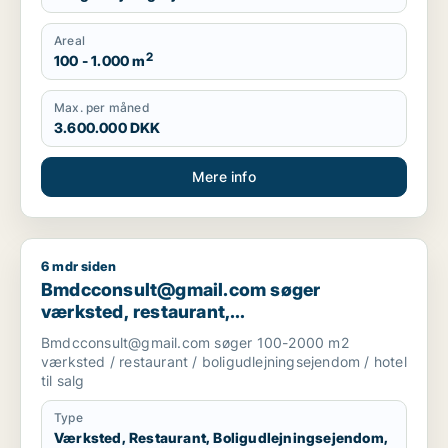
Areal
2
100 - 1.000 m
Max. per måned
3.600.000 DKK
Mere info
6 mdr siden
Bmdcconsult@gmail.com søger værksted, restaurant, boligudl
Bmdcconsult@gmail.com søger
værksted, restaurant,
boligudlejningsejendom eller hotel til salg
Bmdcconsult@gmail.com søger 100-2000 m2
i Storkøbenhavn
værksted / restaurant / boligudlejningsejendom / hotel
til salg
Type
Værksted, Restaurant, Boligudlejningsejendom,