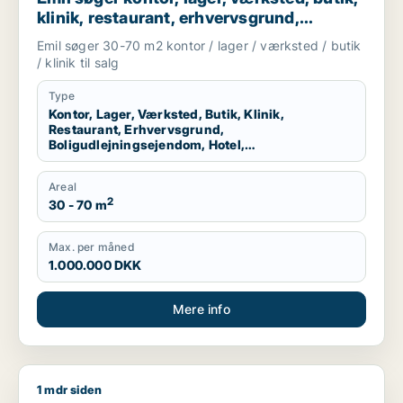
klinik, restaurant, erhvervsgrund,
boligudlejningsejendom, hotel,
Emil søger 30-70 m2 kontor / lager / værksted / butik
produktionslokaler eller garage til salg i
/ klinik til salg
København K, Vesterbro eller
Frederiksberg m.fl.
Type
Kontor, Lager, Værksted, Butik, Klinik,
Restaurant, Erhvervsgrund,
Boligudlejningsejendom, Hotel,
Produktionslokaler, Garage
Areal
2
30 - 70 m
Max. per måned
1.000.000 DKK
Mere info
1 mdr siden
Mads søger kontor, lager, værksted, boligudlejningsejendom, 