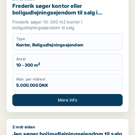
Frederik søger kontor eller
boligudlejningsejendom til salg i
København K, Vesterbro eller
Frederik søger 10-300 m2 kontor /
Frederiksberg m.fl.
boligudlejningsejendom til salg
Type
Kontor, Boligudlejningsejendom
Areal
2
10 - 300 m
Max. per måned
5.000.000 DKK
Mere info
2 mdr siden
Jeg søger boligudlejningsejendom til salg i Storkøbenhavn
Jeg søger boligudlejningsejendom til salg