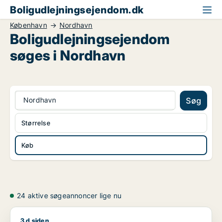
Boligudlejningsejendom.dk
København
Nordhavn
Boligudlejningsejendom
søges i Nordhavn
Nordhavn
Søg
Størrelse
Køb
24 aktive søgeannoncer lige nu
3 d siden
Sebastian søger boligudlejningsejendom til salg i København 