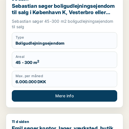
Sebastian søger boligudlejningsejendom
til salg i København K, Vesterbro eller
Frederiksberg m.fl.
Sebastian søger 45-300 m2 boligudlejningsejendom
til salg
Type
Boligudlejningsejendom
Areal
2
45 - 300 m
Max. per måned
6.000.000 DKK
Mere info
11 d siden
Emil søger kontor, lager, værksted, butik, klinik, restaurant,
Emil søger kontor, lager, værksted, butik,