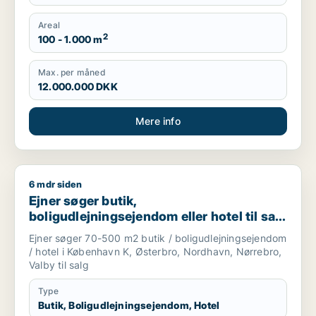
Areal
2
100 - 1.000 m
Max. per måned
12.000.000 DKK
Mere info
6 mdr siden
Ejner søger butik, boligudlejningsejendom eller hotel til salg
Ejner søger butik,
boligudlejningsejendom eller hotel til salg
i København K, Østerbro eller Nordhavn
Ejner søger 70-500 m2 butik / boligudlejningsejendom
m.fl.
/ hotel i København K, Østerbro, Nordhavn, Nørrebro,
Valby til salg
Type
Butik, Boligudlejningsejendom, Hotel