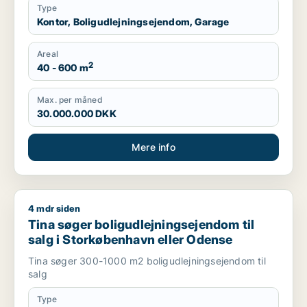
Type
Kontor, Boligudlejningsejendom, Garage
Areal
2
40 - 600 m
Max. per måned
30.000.000 DKK
Mere info
4 mdr siden
Tina søger boligudlejningsejendom til salg i Storkøbenhavn 
Tina søger boligudlejningsejendom til
salg i Storkøbenhavn eller Odense
Tina søger 300-1000 m2 boligudlejningsejendom til
salg
Type