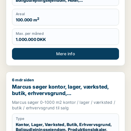
Boligudlejningsejendom, Hotel,
Produktionslokaler, Garage
Areal
2
100.000 m
Max. per måned
1.000.000 DKK
Mere info
6 mdr siden
Marcus søger kontor, lager, værksted, butik, erhvervsgrund, 
Marcus søger kontor, lager, værksted,
butik, erhvervsgrund,
boligudlejningsejendom,
Marcus søger 0-1000 m2 kontor / lager / værksted /
produktionslokaler eller garage til salg i
butik / erhvervsgrund til salg
Storkøbenhavn
Type
Kontor, Lager, Værksted, Butik, Erhvervsgrund,
Boligudlejningsejendom, Produktionslokaler,