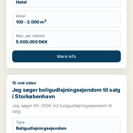
Hotel
Areal
2
100 - 2.000 m
Max. per måned
5.000.000 DKK
Mere info
10 mdr siden
Jeg søger boligudlejningsejendom til salg i Storkøbenhavn
Jeg søger boligudlejningsejendom til salg
i Storkøbenhavn
Jeg søger 65-2500 m2 boligudlejningsejendom til
salg
Type
Boligudlejningsejendom