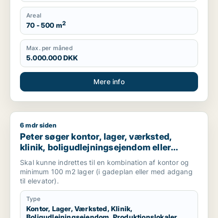
Areal
2
70 - 500 m
Max. per måned
5.000.000 DKK
Mere info
6 mdr siden
Peter søger kontor, lager, værksted, klinik, boligudlejningsej
Peter søger kontor, lager, værksted,
klinik, boligudlejningsejendom eller
produktionslokaler til salg i
Skal kunne indrettes til en kombination af kontor og
Frederiksberg, Østerbro eller Nordhavn
minimum 100 m2 lager (i gadeplan eller med adgang
m.fl.
til elevator).
Type
Kontor, Lager, Værksted, Klinik,
Boligudlejningsejendom, Produktionslokaler