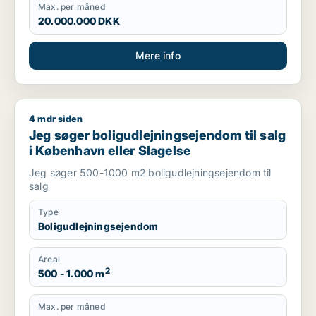
Max. per måned
20.000.000 DKK
Mere info
4 mdr siden
Jeg søger boligudlejningsejendom til salg i København eller 
Jeg søger boligudlejningsejendom til salg
i København eller Slagelse
Jeg søger 500-1000 m2 boligudlejningsejendom til
salg
Type
Boligudlejningsejendom
Areal
2
500 - 1.000 m
Max. per måned