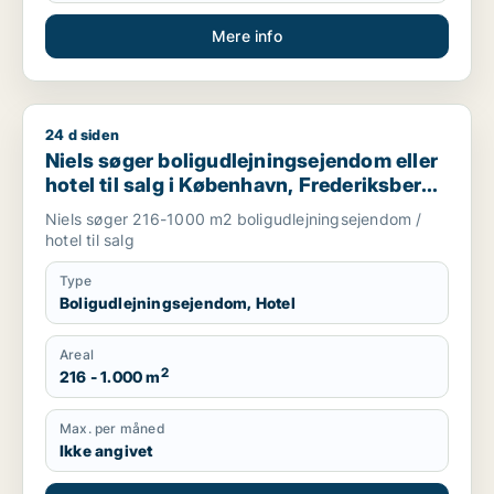
Mere info
24 d siden
Niels søger boligudlejningsejendom eller hotel til salg i Købe
Niels søger boligudlejningsejendom eller
hotel til salg i København, Frederiksberg
eller Ørestad m.fl.
Niels søger 216-1000 m2 boligudlejningsejendom /
hotel til salg
Type
Boligudlejningsejendom, Hotel
Areal
2
216 - 1.000 m
Max. per måned
Ikke angivet