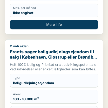
Max. per måned
Ikke angivet
Mere info
11 mdr siden
Frants søger boligudlejningsejendom til salg i København, Glo
Frants søger boligudlejningsejendom til
salg i København, Glostrup eller Brøndby
m.fl.
Helt 100% bolig og Prioritet er at udviklingspotentiale
ved udvidelser eller enkelt lejligheder som kan løftes.
Type
Boligudlejningsejendom
Areal
2
100 - 10.000 m