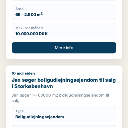
Areal
2
65 - 2.500 m
Max. per måned
10.000.000 DKK
Mere info
10 mdr siden
Jan søger boligudlejningsejendom til salg i Storkøbenhavn
Jan søger boligudlejningsejendom til salg
i Storkøbenhavn
Jan søger 1-100000 m2 boligudlejningsejendom til
salg
Type
Boligudlejningsejendom