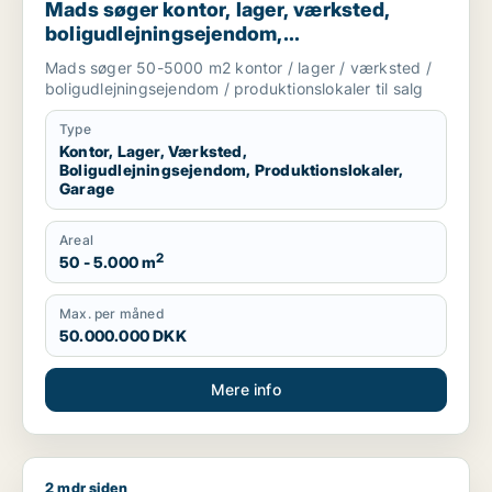
Mads søger kontor, lager, værksted,
boligudlejningsejendom,
produktionslokaler eller garage til salg i
Mads søger 50-5000 m2 kontor / lager / værksted /
København
boligudlejningsejendom / produktionslokaler til salg
Type
Kontor, Lager, Værksted,
Boligudlejningsejendom, Produktionslokaler,
Garage
Areal
2
50 - 5.000 m
Max. per måned
50.000.000 DKK
Mere info
2 mdr siden
Frederik søger kontor eller boligudlejningsejendom til salg i