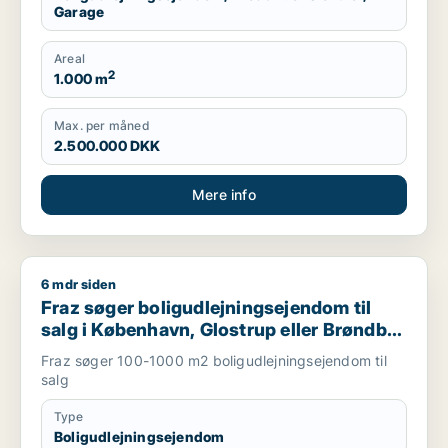
Garage
Areal
2
1.000 m
Max. per måned
2.500.000 DKK
Mere info
6 mdr siden
Fraz søger boligudlejningsejendom til salg i København, Glos
Fraz søger boligudlejningsejendom til
salg i København, Glostrup eller Brøndby
m.fl.
Fraz søger 100-1000 m2 boligudlejningsejendom til
salg
Type
Boligudlejningsejendom