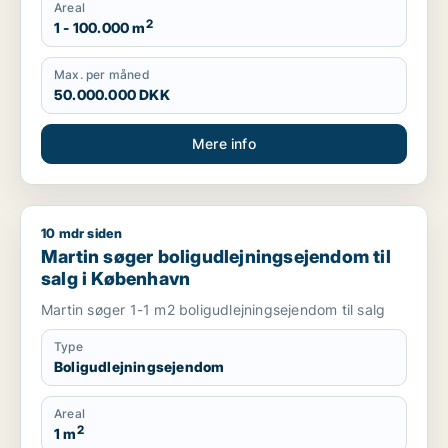
Areal
2
1 - 100.000 m
Max. per måned
50.000.000 DKK
Mere info
10 mdr siden
Martin søger boligudlejningsejendom til salg i København
Martin søger boligudlejningsejendom til
salg i København
Martin søger 1-1 m2 boligudlejningsejendom til salg
Type
Boligudlejningsejendom
Areal
2
1 m