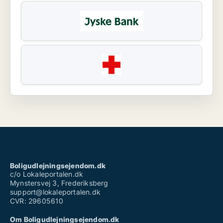
Boligudlejningsejendom.dk
c/o Lokaleportalen.dk
Mynstersvej 3, Frederiksberg
support@lokaleportalen.dk
CVR: 29605610
Om Boligudlejningsejendom.dk