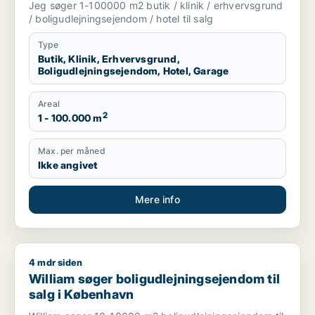
Jeg søger 1-100000 m2 butik / klinik / erhvervsgrund
/ boligudlejningsejendom / hotel til salg
Type
Butik, Klinik, Erhvervsgrund,
Boligudlejningsejendom, Hotel, Garage
Areal
2
1 - 100.000 m
Max. per måned
Ikke angivet
Mere info
4 mdr siden
William søger boligudlejningsejendom til salg i København
William søger boligudlejningsejendom til
salg i København