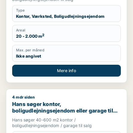
Type
Kontor, Værksted, Boligudlejningsejendom
Areal
2
20 - 2.000 m
Max. per måned
Ikke angivet
Mere info
4 mdr siden
Hans søger kontor, boligudlejningsejendom eller garage til sa
Hans søger kontor,
boligudlejningsejendom eller garage til
salg i København K, Vesterbro eller
Hans søger 40-600 m2 kontor /
Frederiksberg m.fl.
boligudlejningsejendom / garage til salg