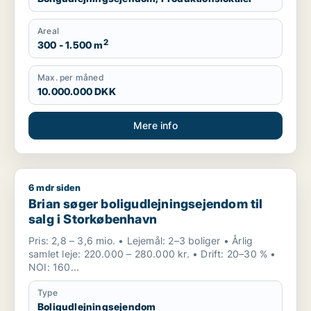
Areal
2
300 - 1.500 m
Max. per måned
10.000.000 DKK
Mere info
6 mdr siden
Brian søger boligudlejningsejendom til salg i Storkøbenhavn
Brian søger boligudlejningsejendom til
salg i Storkøbenhavn
Pris: 2,8 – 3,6 mio. • Lejemål: 2–3 boliger • Årlig
samlet leje: 220.000 – 280.000 kr. • Drift: 20–30 % •
NOI: 160...
Type
Boligudlejningsejendom