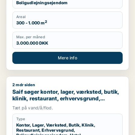
Boligudlejningsejendom
Areal
2
300 - 1.000 m
Max. per måned
3.000.000 DKK
Mere info
2 mdr siden
Saif søger kontor, lager, værksted, butik, klinik, restaurant
Saif søger kontor, lager, værksted, butik,
klinik, restaurant, erhvervsgrund,
boligudlejningsejendom, hotel,
Tæt på vand/å/flod.
produktionslokaler eller garage til salg i
Storkøbenhavn
Type
Kontor, Lager, Værksted, Butik, Klinik,
Restaurant, Erhvervsgrund,