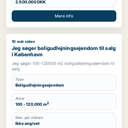
2.500.000 DKK
Mere info
10 mdr siden
Jeg søger boligudlejningsejendom til salg i København
Jeg søger boligudlejningsejendom til salg
i København
Jeg søger 100-120000 m2 boligudlejningsejendom til
salg
Type
Boligudlejningsejendom
Areal
2
100 - 120.000 m
Max. per måned
Ikke angivet