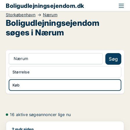
Boligudlejningsejendom.dk
Storkøbenhavn
Nærum
Boligudlejningsejendom
søges i Nærum
Nærum
Søg
Størrelse
Køb
16 aktive søgeannoncer lige nu
2 mdr siden
Jeg søger boligudlejningsejendom til salg i Storkøbenhavn