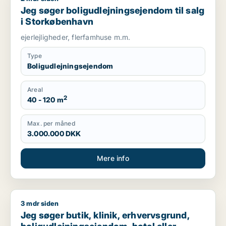
Jeg søger boligudlejningsejendom til salg
i Storkøbenhavn
ejerlejligheder, flerfamhuse m.m.
Type
Boligudlejningsejendom
Areal
2
40 - 120 m
Max. per måned
3.000.000 DKK
Mere info
3 mdr siden
Jeg søger butik, klinik, erhvervsgrund, boligudlejningsejendo
Jeg søger butik, klinik, erhvervsgrund,