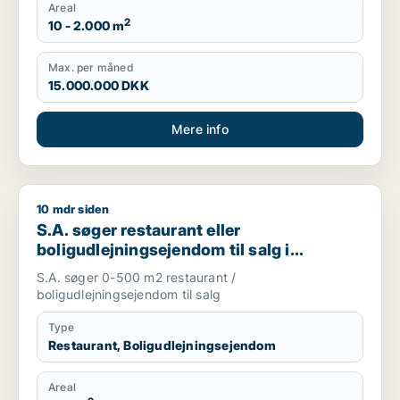
Areal
2
10 - 2.000 m
Max. per måned
15.000.000 DKK
Mere info
10 mdr siden
S.A. søger restaurant eller boligudlejningsejendom til salg i 
S.A. søger restaurant eller
boligudlejningsejendom til salg i
København K, Vesterbro eller
S.A. søger 0-500 m2 restaurant /
Frederiksberg m.fl.
boligudlejningsejendom til salg
Type
Restaurant, Boligudlejningsejendom
Areal