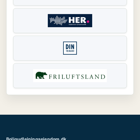
Boligudlejningsejendom.dk