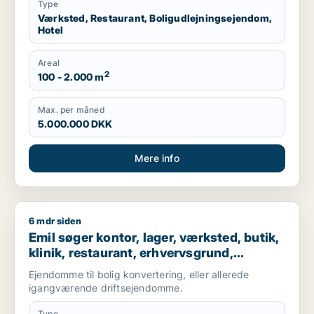
Type
Værksted, Restaurant, Boligudlejningsejendom,
Hotel
Areal
2
100 - 2.000 m
Max. per måned
5.000.000 DKK
Mere info
6 mdr siden
Emil søger kontor, lager, værksted, butik, klinik, restaurant,
Emil søger kontor, lager, værksted, butik,
klinik, restaurant, erhvervsgrund,
boligudlejningsejendom, hotel,
Ejendomme til bolig konvertering, eller allerede
produktionslokaler eller garage til salg i
igangværende driftsejendomme.
Nordsjælland
Type