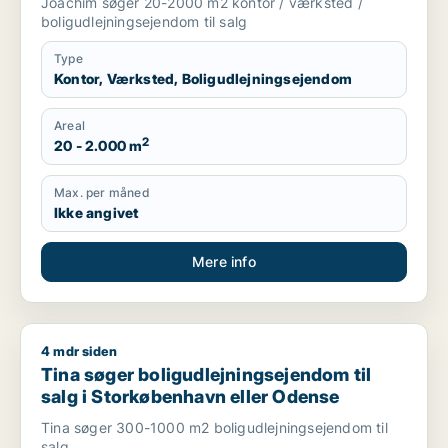
Joachim søger 20-2000 m2 kontor / værksted /
boligudlejningsejendom til salg
Type
Kontor, Værksted, Boligudlejningsejendom
Areal
2
20 - 2.000 m
Max. per måned
Ikke angivet
Mere info
4 mdr siden
Tina søger boligudlejningsejendom til salg i Storkøbenhavn 
Tina søger boligudlejningsejendom til
salg i Storkøbenhavn eller Odense
Tina søger 300-1000 m2 boligudlejningsejendom til
salg