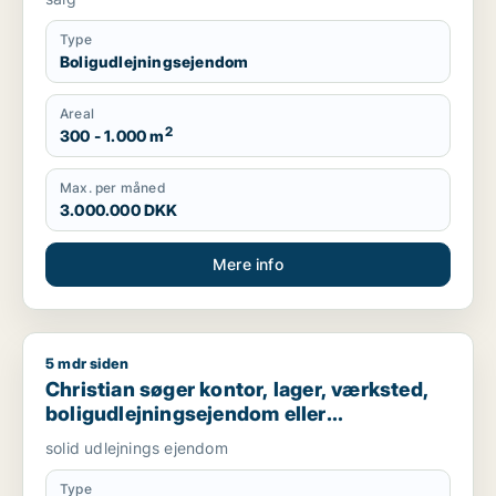
Type
Boligudlejningsejendom
Areal
2
300 - 1.000 m
Max. per måned
3.000.000 DKK
Mere info
5 mdr siden
Christian søger kontor, lager, værksted, boligudlejningsejend
Christian søger kontor, lager, værksted,
boligudlejningsejendom eller
produktionslokaler til salg i Nordsjælland,
solid udlejnings ejendom
Roskilde eller Holbæk
Type