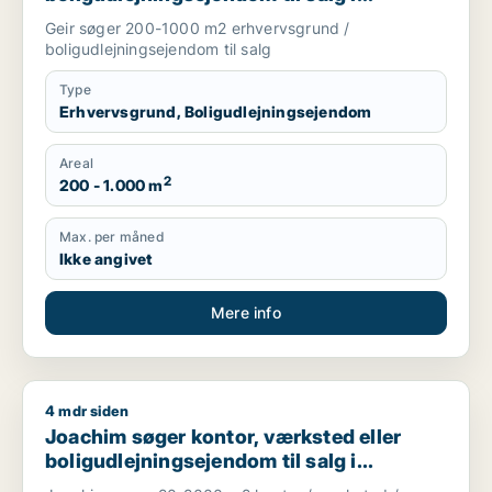
Nordsjælland
Geir søger 200-1000 m2 erhvervsgrund /
boligudlejningsejendom til salg
Type
Erhvervsgrund, Boligudlejningsejendom
Areal
2
200 - 1.000 m
Max. per måned
Ikke angivet
Mere info
4 mdr siden
Joachim søger kontor, værksted eller boligudlejningsejendom
Joachim søger kontor, værksted eller
boligudlejningsejendom til salg i
Storkøbenhavn