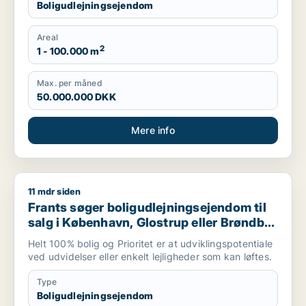
Boligudlejningsejendom
Areal
2
1 - 100.000 m
Max. per måned
50.000.000 DKK
Mere info
11 mdr siden
Frants søger boligudlejningsejendom til salg i København, Glo
Frants søger boligudlejningsejendom til
salg i København, Glostrup eller Brøndby
m.fl.
Helt 100% bolig og Prioritet er at udviklingspotentiale
ved udvidelser eller enkelt lejligheder som kan løftes.
Type
Boligudlejningsejendom