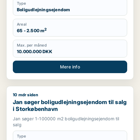
Type
Boligudlejningsejendom
Areal
2
65 - 2.500 m
Max. per måned
10.000.000 DKK
Mere info
10 mdr siden
Jan søger boligudlejningsejendom til salg i Storkøbenhavn
Jan søger boligudlejningsejendom til salg
i Storkøbenhavn
Jan søger 1-100000 m2 boligudlejningsejendom til
salg
Type