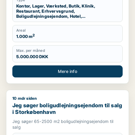
Kontor, Lager, Værksted, Butik, Klinik,
Restaurant, Erhvervsgrund,
Boligudlejningsejendom, Hotel,
Produktionslokaler, Garage
Areal
2
1.000 m
Max. per måned
5.000.000 DKK
Mere info
10 mdr siden
Jeg søger boligudlejningsejendom til salg i Storkøbenhavn
Jeg søger boligudlejningsejendom til salg
i Storkøbenhavn
Jeg søger 65-2500 m2 boligudlejningsejendom til
salg