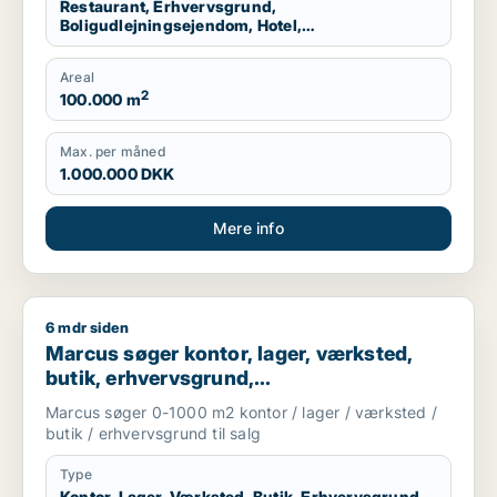
Restaurant, Erhvervsgrund,
Boligudlejningsejendom, Hotel,
Produktionslokaler, Garage
Areal
2
100.000 m
Max. per måned
1.000.000 DKK
Mere info
6 mdr siden
Marcus søger kontor, lager, værksted, butik, erhvervsgrund, 
Marcus søger kontor, lager, værksted,
butik, erhvervsgrund,
boligudlejningsejendom,
Marcus søger 0-1000 m2 kontor / lager / værksted /
produktionslokaler eller garage til salg i
butik / erhvervsgrund til salg
Storkøbenhavn
Type
Kontor, Lager, Værksted, Butik, Erhvervsgrund,