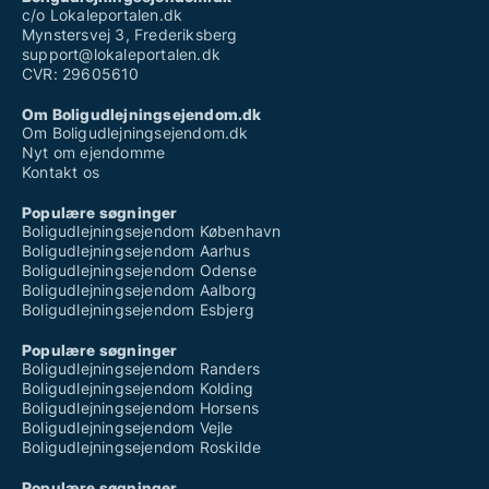
c/o Lokaleportalen.dk
Mynstersvej 3, Frederiksberg
support@lokaleportalen.dk
CVR: 29605610
Om Boligudlejningsejendom.dk
Om Boligudlejningsejendom.dk
Nyt om ejendomme
Kontakt os
Populære søgninger
Boligudlejningsejendom København
Boligudlejningsejendom Aarhus
Boligudlejningsejendom Odense
Boligudlejningsejendom Aalborg
Boligudlejningsejendom Esbjerg
Populære søgninger
Boligudlejningsejendom Randers
Boligudlejningsejendom Kolding
Boligudlejningsejendom Horsens
Boligudlejningsejendom Vejle
Boligudlejningsejendom Roskilde
Populære søgninger