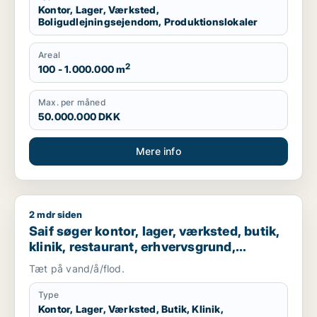
Kontor, Lager, Værksted,
Boligudlejningsejendom, Produktionslokaler
Areal
2
100 - 1.000.000 m
Max. per måned
50.000.000 DKK
Mere info
2 mdr siden
Saif søger kontor, lager, værksted, butik, klinik, restaurant
Saif søger kontor, lager, værksted, butik,
klinik, restaurant, erhvervsgrund,
boligudlejningsejendom, hotel,
Tæt på vand/å/flod.
produktionslokaler eller garage til salg i
Storkøbenhavn
Type
Kontor, Lager, Værksted, Butik, Klinik,