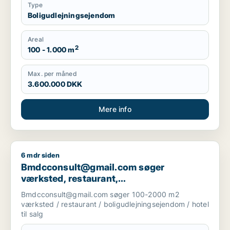
Type
Boligudlejningsejendom
Areal
2
100 - 1.000 m
Max. per måned
3.600.000 DKK
Mere info
6 mdr siden
Bmdcconsult@gmail.com søger værksted, restaurant, boligudl
Bmdcconsult@gmail.com søger
værksted, restaurant,
boligudlejningsejendom eller hotel til salg
Bmdcconsult@gmail.com søger 100-2000 m2
i Storkøbenhavn
værksted / restaurant / boligudlejningsejendom / hotel
til salg