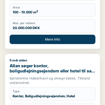
Areal
2
100 - 10.000 m
Max. per måned
20.000.000 DKK
Mere info
5 mdr siden
Allan søger kontor, boligudlejningsejendom eller hotel til sal
Allan søger kontor,
boligudlejningsejendom eller hotel til salg
i København K, Vesterbro eller
Ejendomme i København og omegn købes. Tilstand
Frederiksberg m.fl.
underordnet.
Type
Kontor, Boligudlejningsejendom, Hotel