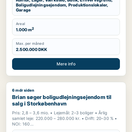
Boligudlejningsejendom, Produktionslokaler,
Garage
Areal
2
1.000 m
Max. per måned
2.500.000 DKK
Mere info
6 mdr siden
Brian søger boligudlejningsejendom til salg i Storkøbenhavn
Brian søger boligudlejningsejendom til
salg i Storkøbenhavn
Pris: 2,8 – 3,6 mio. • Lejemål: 2–3 boliger • Årlig
samlet leje: 220.000 – 280.000 kr. • Drift: 20–30 % •
NOI: 160...