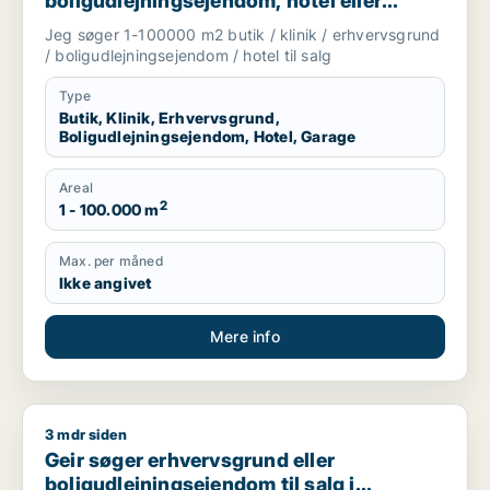
boligudlejningsejendom, hotel eller
garage til salg i Storkøbenhavn
Jeg søger 1-100000 m2 butik / klinik / erhvervsgrund
/ boligudlejningsejendom / hotel til salg
Type
Butik, Klinik, Erhvervsgrund,
Boligudlejningsejendom, Hotel, Garage
Areal
2
1 - 100.000 m
Max. per måned
Ikke angivet
Mere info
3 mdr siden
Geir søger erhvervsgrund eller boligudlejningsejendom til sa
Geir søger erhvervsgrund eller
boligudlejningsejendom til salg i