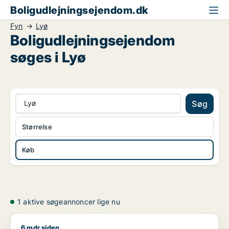
Boligudlejningsejendom.dk
Fyn
Lyø
Boligudlejningsejendom
søges i Lyø
Lyø
Søg
Størrelse
Køb
1 aktive søgeannoncer lige nu
6 mdr siden
Henning søger boligudlejningsejendom til salg i Fyn, Kolding e