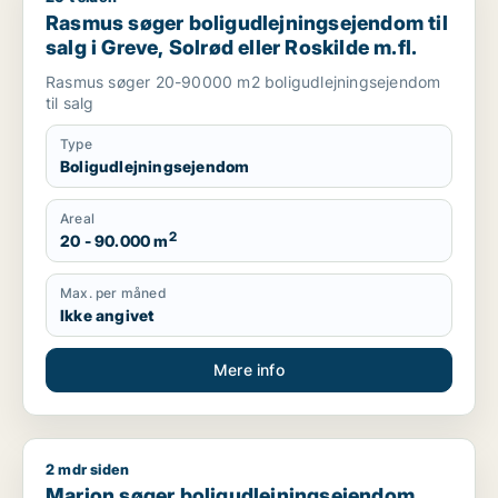
Rasmus søger boligudlejningsejendom til
salg i Greve, Solrød eller Roskilde m.fl.
Rasmus søger 20-90000 m2 boligudlejningsejendom
til salg
Type
Boligudlejningsejendom
Areal
2
20 - 90.000 m
Max. per måned
Ikke angivet
Mere info
2 mdr siden
Marion søger boligudlejningsejendom eller hotel til salg i Grev
Marion søger boligudlejningsejendom