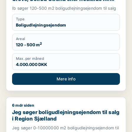
Ib søger 120-500 m2 boligudlejningsejendom til salg
Type
Boligudlejningsejendom
Areal
2
120 - 500 m
Max. per måned
4.000.000 DKK
Mere info
6 mdr siden
Jeg søger boligudlejningsejendom til salg i Region Sjælland
Jeg søger boligudlejningsejendom til salg
i Region Sjælland
Jeg søger 0-10000000 m2 boligudlejningsejendom til