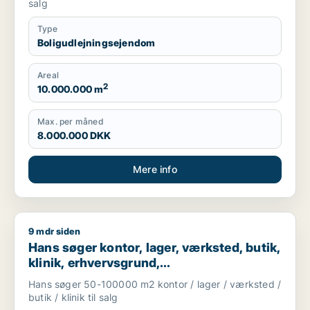
salg
Type
Boligudlejningsejendom
Areal
2
10.000.000 m
Max. per måned
8.000.000 DKK
Mere info
9 mdr siden
Hans søger kontor, lager, værksted, butik, klinik, erhvervsgr
Hans søger kontor, lager, værksted, butik,
klinik, erhvervsgrund,
boligudlejningsejendom, hotel,
Hans søger 50-100000 m2 kontor / lager / værksted /
produktionslokaler eller garage til salg i
butik / klinik til salg
Region Sjælland