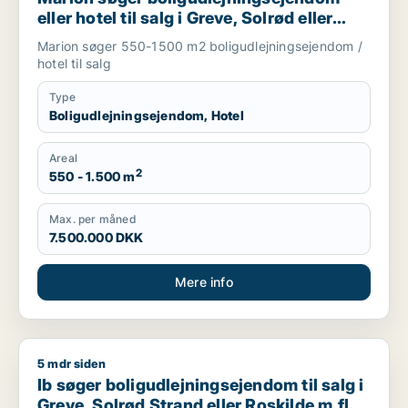
eller hotel til salg i Greve, Solrød eller
Roskilde m.fl.
Marion søger 550-1500 m2 boligudlejningsejendom /
hotel til salg
Type
Boligudlejningsejendom, Hotel
Areal
2
550 - 1.500 m
Max. per måned
7.500.000 DKK
Mere info
5 mdr siden
Ib søger boligudlejningsejendom til salg i Greve, Solrød Stran
Ib søger boligudlejningsejendom til salg i
Greve, Solrød Strand eller Roskilde m.fl.