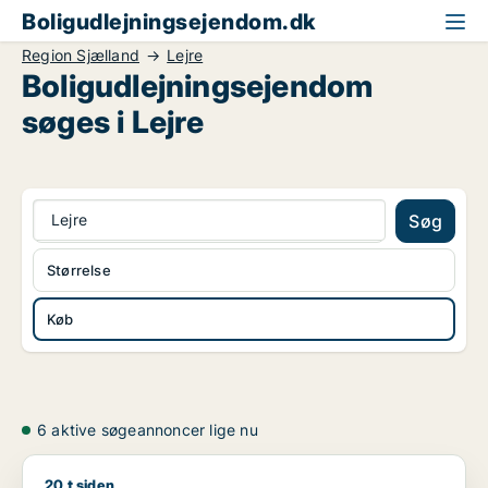
Boligudlejningsejendom.dk
Region Sjælland
Lejre
Boligudlejningsejendom
søges i Lejre
Lejre
Søg
Størrelse
Køb
6 aktive søgeannoncer lige nu
20 t siden
Rasmus søger boligudlejningsejendom til salg i Greve, Solrød 