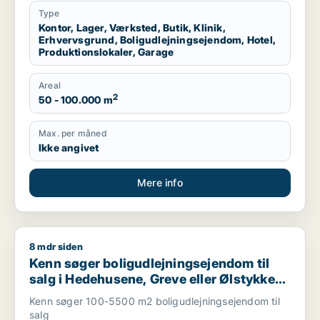
Type
Kontor, Lager, Værksted, Butik, Klinik,
Erhvervsgrund, Boligudlejningsejendom, Hotel,
Produktionslokaler, Garage
Areal
2
50 - 100.000 m
Max. per måned
Ikke angivet
Mere info
8 mdr siden
Kenn søger boligudlejningsejendom til salg i Hedehusene, Gre
Kenn søger boligudlejningsejendom til
salg i Hedehusene, Greve eller Ølstykke
m.fl.
Kenn søger 100-5500 m2 boligudlejningsejendom til
salg