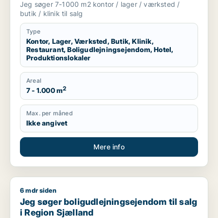
Jeg søger 7-1000 m2 kontor / lager / værksted /
produktionslokaler til salg i Vordingborg,
butik / klinik til salg
Guldborgsund eller Lolland
Type
Kontor, Lager, Værksted, Butik, Klinik,
Restaurant, Boligudlejningsejendom, Hotel,
Produktionslokaler
Areal
2
7 - 1.000 m
Max. per måned
Ikke angivet
Mere info
6 mdr siden
Jeg søger boligudlejningsejendom til salg i Region Sjælland
Jeg søger boligudlejningsejendom til salg
i Region Sjælland