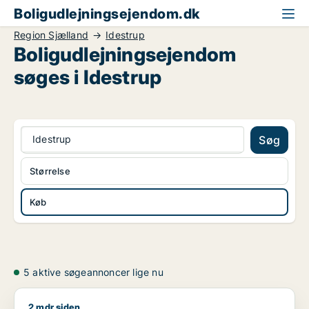
Boligudlejningsejendom.dk
Region Sjælland
Idestrup
Boligudlejningsejendom
søges i Idestrup
Idestrup
Søg
Størrelse
Køb
5 aktive søgeannoncer lige nu
2 mdr siden
Marion søger boligudlejningsejendom eller hotel til salg i Grev