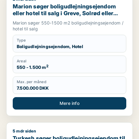
Marion søger boligudlejningsejendom
eller hotel til salg i Greve, Solrød eller
Roskilde m.fl.
Marion søger 550-1500 m2 boligudlejningsejendom /
hotel til salg
Type
Boligudlejningsejendom, Hotel
Areal
2
550 - 1.500 m
Max. per måned
7.500.000 DKK
Mere info
5 mdr siden
Turkesh søger boligudlejningsejendom til salg i Nykøbing Falst
Turkesh søger boligudlejningsejendom til