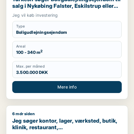
salg i Nykøbing Falster, Eskilstrup eller
Horbelev m.fl.
Jeg vil køb investering
Type
Boligudlejningsejendom
Areal
2
100 - 340 m
Max. per måned
3.500.000 DKK
Mere info
6 mdr siden
Jeg søger kontor, lager, værksted, butik, klinik, restaurant, 
Jeg søger kontor, lager, værksted, butik,
klinik, restaurant,
boligudlejningsejendom, hotel eller