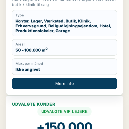
produktionslokaler eller garage til salg i
butik / klinik til salg
Region Sjælland
Type
Kontor, Lager, Værksted, Butik, Klinik,
Erhvervsgrund, Boligudlejningsejendom, Hotel,
Produktionslokaler, Garage
Areal
2
50 - 100.000 m
Max. per måned
Ikke angivet
Mere info
UDVALGTE KUNDER
UDVALGTE VIP-LEJERE
+150.000