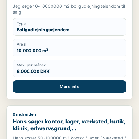
Jeg søger 0-10000000 m2 boligudlejningsejendom til
salg
Type
Boligudlejningsejendom
Areal
2
10.000.000 m
Max. per måned
8.000.000 DKK
Mere info
9 mdr siden
Hans søger kontor, lager, værksted, butik, klinik, erhvervsgr
Hans søger kontor, lager, værksted, butik,
klinik, erhvervsgrund,
boligudlejningsejendom, hotel,
Hans søger 50-100000 m2 kontor / lager / værksted /