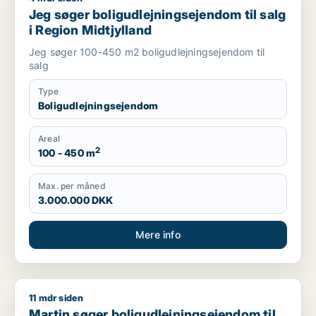
Jeg søger boligudlejningsejendom til salg
i Region Midtjylland
Jeg søger 100-450 m2 boligudlejningsejendom til
salg
Type
Boligudlejningsejendom
Areal
2
100 - 450 m
Max. per måned
3.000.000 DKK
Mere info
11 mdr siden
Martin søger boligudlejningsejendom til salg i Region Midtjyl
Martin søger boligudlejningsejendom til