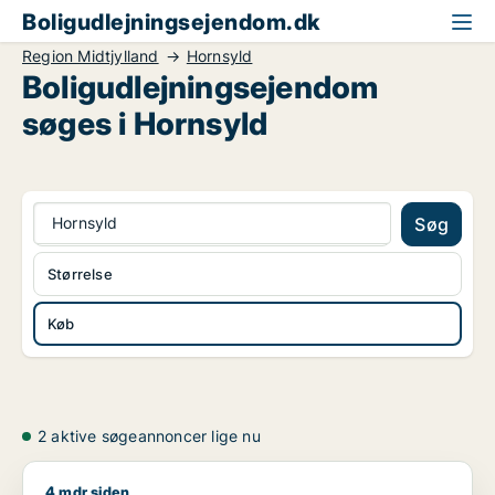
Boligudlejningsejendom.dk
Region Midtjylland
Hornsyld
Boligudlejningsejendom
søges i Hornsyld
Hornsyld
Søg
Størrelse
Køb
2 aktive søgeannoncer lige nu
4 mdr siden
Jeg søger boligudlejningsejendom til salg i Region Midtjyllan