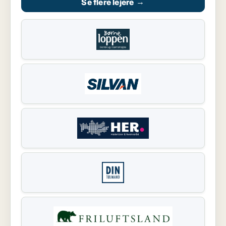
Se flere lejere
→