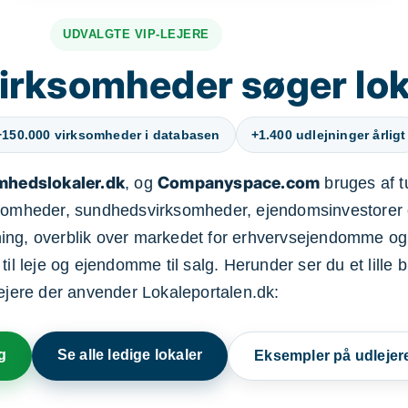
UDVALGTE VIP-LEJERE
irksomheder søger lok
+150.000 virksomheder i databasen
+1.400 udlejninger årligt
mhedslokaler.dk
Companyspace.com
, og
bruges af t
ksomheder, sundhedsvirksomheder, ejendomsinvestorer 
ning, overblik over markedet for erhvervsejendomme og
il leje og ejendomme til salg. Herunder ser du et lille b
lejere der anvender Lokaleportalen.dk:
g
Se alle ledige lokaler
Eksempler på udlejer