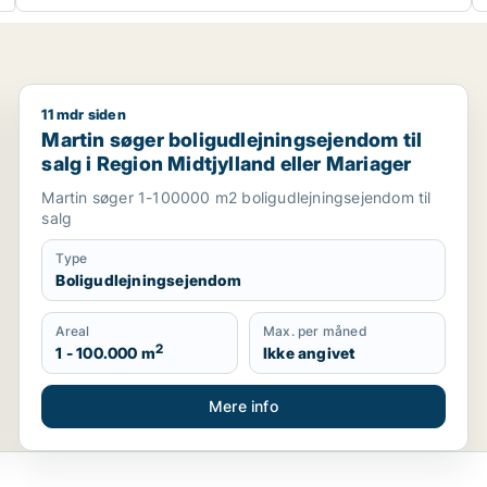
11 mdr siden
 Midtjylland
Martin søger boligudlejningsejendom til salg i Region
Martin søger boligudlejningsejendom til
salg i Region Midtjylland eller Mariager
Martin søger 1-100000 m2 boligudlejningsejendom til
salg
Type
Boligudlejningsejendom
Areal
Max. per måned
2
1 - 100.000 m
Ikke angivet
Mere info