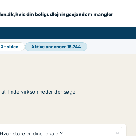
alen.dk, hvis din boligudlejningsejendom mangler
g
3 t siden
Aktive annoncer
15.744
or at finde virksomheder der søger
Hvor store er dine lokaler?