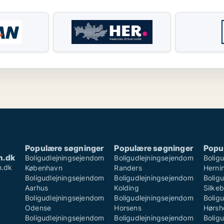
Populære søgninger
Populære søgninger
Popu
m.dk
Boligudlejningsejendom
Boligudlejningsejendom
Bolig
m.dk
København
Randers
Herni
Boligudlejningsejendom
Boligudlejningsejendom
Bolig
Aarhus
Kolding
Silke
Boligudlejningsejendom
Boligudlejningsejendom
Bolig
Odense
Horsens
Hørsh
Boligudlejningsejendom
Boligudlejningsejendom
Bolig