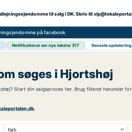
dlejningsejendomme til salg i DK. Skriv til vip@lokaleport
jningsjendomme på facebook
Notifikationer om nye lokaler
317
Seneste opdaterin
om søges i Hjortshøj
tshøj? Start din salgsproces her. Brug filteret herunder f
aleportalen.dk
.
Køb