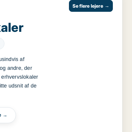
Se flere lejere
→
aler
usindvis af
og andre, der
 erhvervslokaler
itte udsnit af de
e →