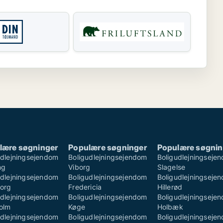
lære søgninger
Populære søgninger
Populære søgnin
udlejningsejendom
Boligudlejningsejendom
Boligudlejningseje
ng
Viborg
Slagelse
udlejningsejendom
Boligudlejningsejendom
Boligudlejningseje
borg
Fredericia
Hillerød
udlejningsejendom
Boligudlejningsejendom
Boligudlejningseje
olm
Køge
Holbæk
udlejningsejendom
Boligudlejningsejendom
Boligudlejningseje