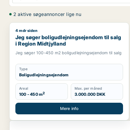
2 aktive søgeannoncer lige nu
4 mdr siden
Jeg søger boligudlejningsejendom til salg i Region
Jeg søger boligudlejningsejendom til salg
i Region Midtjylland
Jeg søger 100-450 m2 boligudlejningsejendom til salg
Type
Boligudlejningsejendom
Areal
Max. per måned
2
100 - 450 m
3.000.000 DKK
Mere info