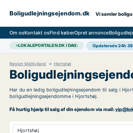
Boligudlejningsejendom.dk
Vi samler boligu
Om os
Kontakt os
Find køber
Opret annonce
Boligudle
LOKALEPORTALEN.DK I DAG:
Opdaterede 24h
38
Region Midtjylland
Hjortshøj
Boligudlejningsejend
Har du en ledig boligudlejningsejendom til salg i Hjor
boligudlejningsejendomme i Hjortshøj.
Få hurtig hjælp til salg af din ejendom via mail:
vip@lok
Hjortshøj