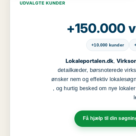
UDVALGTE KUNDER
+150.000 v
+10.000 kunder
Lokaleportalen.dk
Virkso
,
detailkæder, børsnoterede vir
ønsker nem og effektiv lokalesøg
, og hurtig besked om nye lokaler t
Få hjælp til din søgnin