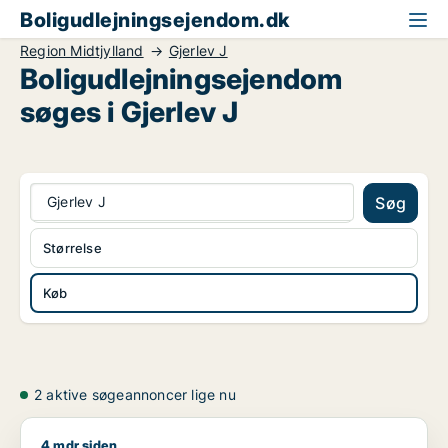
Boligudlejningsejendom.dk
Region Midtjylland
Gjerlev J
Boligudlejningsejendom
søges i Gjerlev J
Gjerlev J
Søg
Størrelse
Køb
2 aktive søgeannoncer lige nu
4 mdr siden
Jeg søger boligudlejningsejendom til salg i Region Midtjyllan