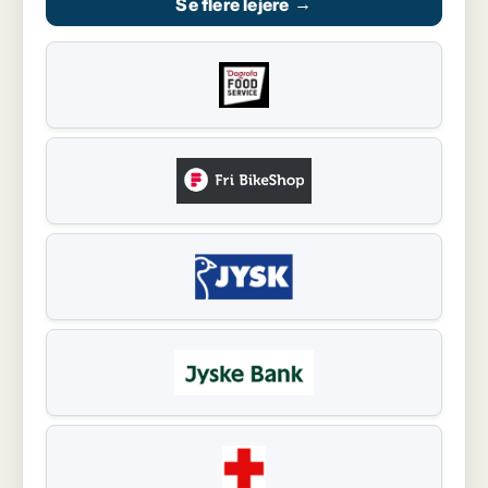
Se flere lejere
→