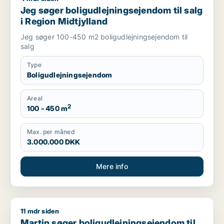
Jeg søger boligudlejningsejendom til salg
i Region Midtjylland
Jeg søger 100-450 m2 boligudlejningsejendom til
salg
Type
Boligudlejningsejendom
Areal
2
100 - 450 m
Max. per måned
3.000.000 DKK
Mere info
11 mdr siden
Martin søger boligudlejningsejendom til salg i Region Midtjyl
Martin søger boligudlejningsejendom til