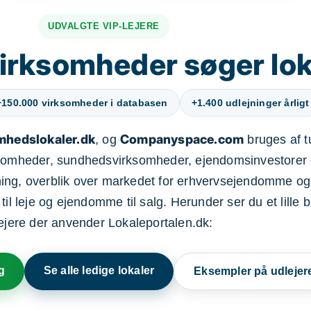
UDVALGTE VIP-LEJERE
irksomheder søger lok
+150.000 virksomheder i databasen
+1.400 udlejninger årligt
mhedslokaler.dk
Companyspace.com
, og
bruges af t
ksomheder, sundhedsvirksomheder, ejendomsinvestorer 
ning, overblik over markedet for erhvervsejendomme og
il leje og ejendomme til salg. Herunder ser du et lille b
lejere der anvender Lokaleportalen.dk:
g
Se alle ledige lokaler
Eksempler på udlejer