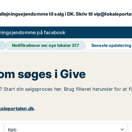
dlejningsejendomme til salg i DK. Skriv til vip@lokaleport
jningsjendomme på facebook
Notifikationer om nye lokaler
317
Seneste opdaterin
om søges i Give
? Start din salgsproces her. Brug filteret herunder for at
aleportalen.dk
.
Køb