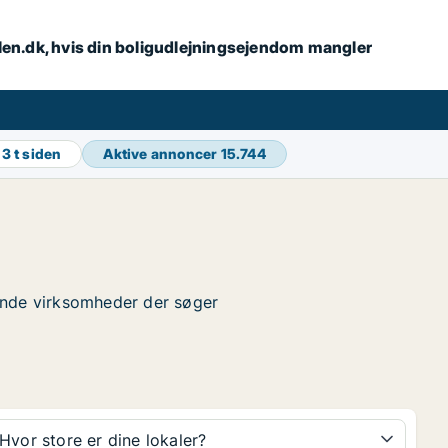
alen.dk, hvis din boligudlejningsejendom mangler
g
3 t siden
Aktive annoncer
15.744
 finde virksomheder der søger
Hvor store er dine lokaler?