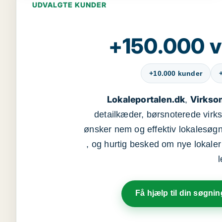
UDVALGTE KUNDER
+150.000 v
+10.000 kunder
Lokaleportalen.dk
Virkso
,
detailkæder, børsnoterede vir
ønsker nem og effektiv lokalesøg
, og hurtig besked om nye lokaler t
Få hjælp til din søgnin