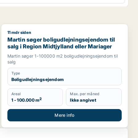
11 mdr siden
 til salg i Give
Martin søger boligudlejningsejendom til salg i Region M
Martin søger boligudlejningsejendom til
salg i Region Midtjylland eller Mariager
Martin søger 1-100000 m2 boligudlejningsejendom til
salg
Type
Boligudlejningsejendom
Areal
Max. per måned
2
1 - 100.000 m
Ikke angivet
Mere info