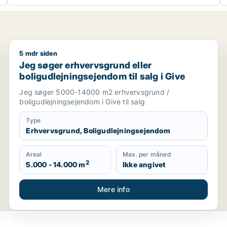
5 mdr siden
 Midtjylland
Jeg søger erhvervsgrund eller boligudlejningsejendom
Jeg søger erhvervsgrund eller
boligudlejningsejendom til salg i Give
Jeg søger 5000-14000 m2 erhvervsgrund /
boligudlejningsejendom i Give til salg
Type
Erhvervsgrund, Boligudlejningsejendom
Areal
Max. per måned
2
5.000 - 14.000 m
Ikke angivet
Mere info