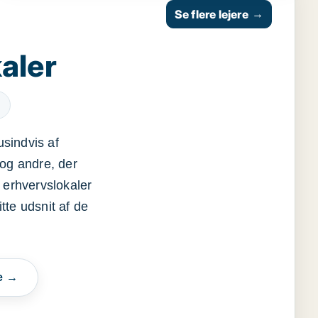
Se flere lejere
→
aler
usindvis af
og andre, der
 erhvervslokaler
itte udsnit af de
e →