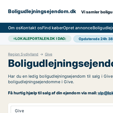
Boligudlejningsejendom.dk
Vi samler boligu
Om os
Kontakt os
Find køber
Opret annonce
Boligudle
LOKALEPORTALEN.DK I DAG:
Opdaterede 24h
38
Region Sydjylland
Give
Boligudlejningsejend
Har du en ledig boligudlejningsejendom til salg i Give
boligudlejningsejendomme i Give.
Få hurtig hjælp til salg af din ejendom via mail:
vip@lok
Give