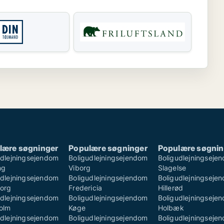
lære søgninger
Populære søgninger
Populære søgnin
udlejningsejendom
Boligudlejningsejendom
Boligudlejningseje
ng
Viborg
Slagelse
udlejningsejendom
Boligudlejningsejendom
Boligudlejningseje
borg
Fredericia
Hillerød
udlejningsejendom
Boligudlejningsejendom
Boligudlejningseje
olm
Køge
Holbæk
udlejningsejendom
Boligudlejningsejendom
Boligudlejningseje