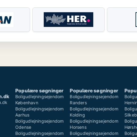
Populære søgninger
Populære søgninger
Popu
m.dk
Boligudlejningsejendom
Boligudlejningsejendom
Bolig
m.dk
København
Randers
Herni
Boligudlejningsejendom
Boligudlejningsejendom
Bolig
Aarhus
Kolding
Silke
Boligudlejningsejendom
Boligudlejningsejendom
Bolig
Odense
Horsens
Hørsh
Boligudlejningsejendom
Boligudlejningsejendom
Bolig