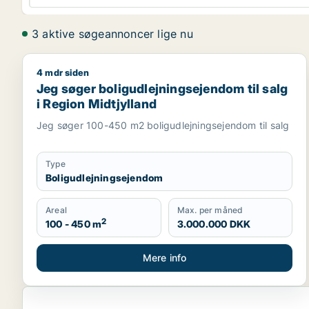
3 aktive søgeannoncer lige nu
4 mdr siden
Jeg søger boligudlejningsejendom til salg i Region
Jeg søger boligudlejningsejendom til salg
i Region Midtjylland
Jeg søger 100-450 m2 boligudlejningsejendom til salg
Type
Boligudlejningsejendom
Areal
Max. per måned
2
100 - 450 m
3.000.000 DKK
Mere info