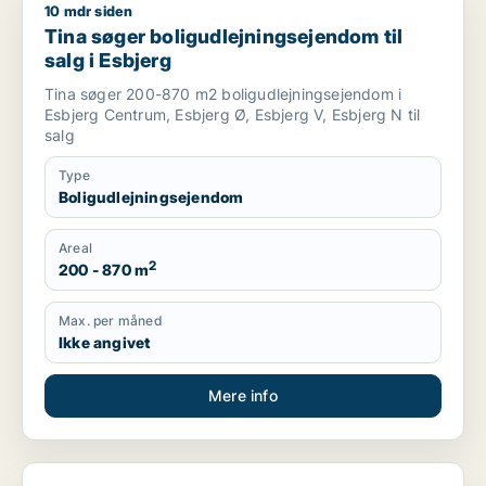
10 mdr siden
Tina søger boligudlejningsejendom til salg i Esbjerg
Tina søger boligudlejningsejendom til
salg i Esbjerg
Tina søger 200-870 m2 boligudlejningsejendom i
Esbjerg Centrum, Esbjerg Ø, Esbjerg V, Esbjerg N til
salg
Type
Boligudlejningsejendom
Areal
2
200 - 870 m
Max. per måned
Ikke angivet
Mere info