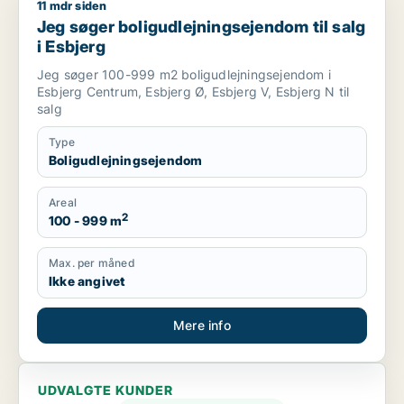
11 mdr siden
Jeg søger boligudlejningsejendom til salg i Esbjerg
Jeg søger boligudlejningsejendom til salg
i Esbjerg
Jeg søger 100-999 m2 boligudlejningsejendom i
Esbjerg Centrum, Esbjerg Ø, Esbjerg V, Esbjerg N til
salg
Type
Boligudlejningsejendom
Areal
2
100 - 999 m
Max. per måned
Ikke angivet
Mere info
UDVALGTE KUNDER