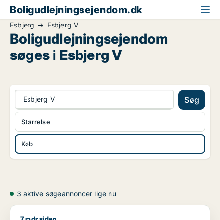
Boligudlejningsejendom.dk
Esbjerg
Esbjerg V
Boligudlejningsejendom
søges i Esbjerg V
Esbjerg V
Søg
Størrelse
Køb
3 aktive søgeannoncer lige nu
7 mdr siden
Kristian søger kontor, klinik, restaurant, boligudlejningsejend