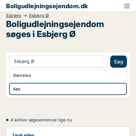
Boligudlejningsejendom.dk
Esbjerg
Esbjerg Ø
Boligudlejningsejendom
søges i Esbjerg Ø
Esbjerg Ø
Søg
Størrelse
Køb
4 aktive søgeannoncer lige nu
1 mdr siden
Eyup søger kontor, lager, værksted, butik, klinik, restaurant