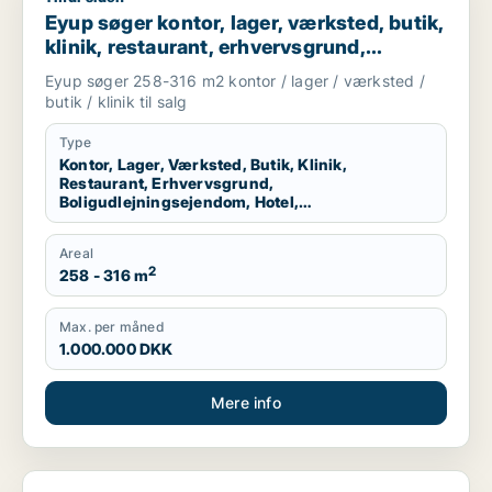
Eyup søger kontor, lager, værksted, butik,
klinik, restaurant, erhvervsgrund,
boligudlejningsejendom, hotel,
Eyup søger 258-316 m2 kontor / lager / værksted /
produktionslokaler eller garage til salg i
butik / klinik til salg
Esbjerg Centrum, Esbjerg Ø eller Esbjerg
N m.fl.
Type
Kontor, Lager, Værksted, Butik, Klinik,
Restaurant, Erhvervsgrund,
Boligudlejningsejendom, Hotel,
Produktionslokaler, Garage
Areal
2
258 - 316 m
Max. per måned
1.000.000 DKK
Mere info