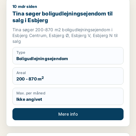
10 mdr siden
Tina søger boligudlejningsejendom til salg i Esbjerg
Tina søger boligudlejningsejendom til
salg i Esbjerg
Tina søger 200-870 m2 boligudlejningsejendom i
Esbjerg Centrum, Esbjerg Ø, Esbjerg V, Esbjerg N til
salg
Type
Boligudlejningsejendom
Areal
2
200 - 870 m
Max. per måned
Ikke angivet
Mere info