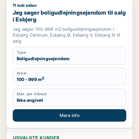
11 mdr siden
Jeg søger boligudlejningsejendom til salg i Esbjerg
Jeg søger boligudlejningsejendom til salg
i Esbjerg
Jeg søger 100-999 m2 boligudlejningsejendom i
Esbjerg Centrum, Esbjerg Ø, Esbjerg V, Esbjerg N til
salg
Type
Boligudlejningsejendom
Areal
2
100 - 999 m
Max. per måned
Ikke angivet
Mere info
UDVALGTE KUNDER