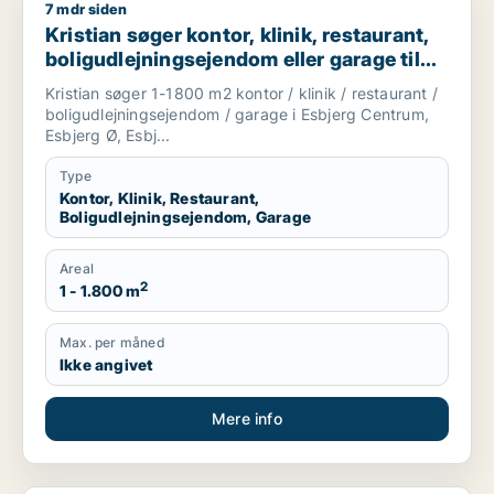
7 mdr siden
Kristian søger kontor, klinik, restaurant, boligudlejningsejend
Kristian søger kontor, klinik, restaurant,
boligudlejningsejendom eller garage til
salg i Esbjerg
Kristian søger 1-1800 m2 kontor / klinik / restaurant /
boligudlejningsejendom / garage i Esbjerg Centrum,
Esbjerg Ø, Esbj...
Type
Kontor, Klinik, Restaurant,
Boligudlejningsejendom, Garage
Areal
2
1 - 1.800 m
Max. per måned
Ikke angivet
Mere info