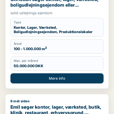
boligudlejningsejendom eller
produktionslokaler til salg i Nordsjælland,
solid udlejnings ejendom
Roskilde eller Holbæk
Type
Kontor, Lager, Værksted,
Boligudlejningsejendom, Produktionslokaler
Areal
2
100 - 1.000.000 m
Max. per måned
50.000.000 DKK
Mere info
6 mdr siden
Emil søger kontor, lager, værksted, butik, klinik, restaurant,
Emil søger kontor, lager, værksted, butik,
klinik, restaurant, erhvervsgrund,