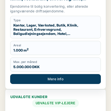
boligudlejningsejendom, hotel,
Ejendomme til bolig konvertering, eller allerede
produktionslokaler eller garage til salg i
igangværende driftsejendomme.
Nordsjælland
Type
Kontor, Lager, Værksted, Butik, Klinik,
Restaurant, Erhvervsgrund,
Boligudlejningsejendom, Hotel,
Produktionslokaler, Garage
Areal
2
1.000 m
Max. per måned
5.000.000 DKK
Mere info
UDVALGTE KUNDER
UDVALGTE VIP-LEJERE