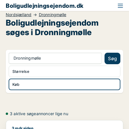
Boligudlejningsejendom.dk
Nordsjælland
Dronningmølle
Boligudlejningsejendom
søges i Dronningmølle
Dronningmølle
Søg
Størrelse
Køb
3 aktive søgeannoncer lige nu
3 mdr siden
Geir søger erhvervsgrund eller boligudlejningsejendom til sa