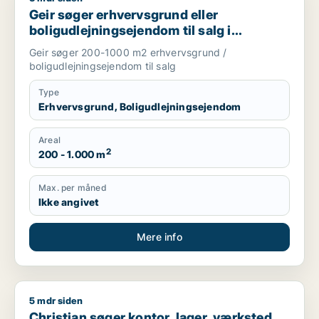
Geir søger erhvervsgrund eller
boligudlejningsejendom til salg i
Nordsjælland
Geir søger 200-1000 m2 erhvervsgrund /
boligudlejningsejendom til salg
Type
Erhvervsgrund, Boligudlejningsejendom
Areal
2
200 - 1.000 m
Max. per måned
Ikke angivet
Mere info
5 mdr siden
Christian søger kontor, lager, værksted, boligudlejningsejend
Christian søger kontor, lager, værksted,