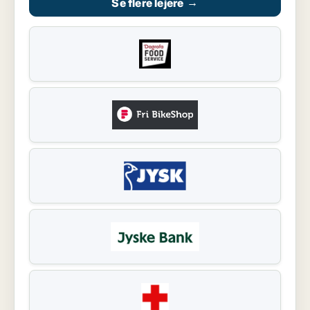
Se flere lejere
→