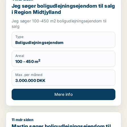
Jeg søger boligudlejningsejendom til salg
i Region Midtjylland
Jeg søger 100-450 m2 boligudlejningsejendom til
salg
Type
Boligudlejningsejendom
Areal
2
100 - 450 m
Max. per måned
3.000.000 DKK
Mere info
11 mdr siden
Martin søger boligudlejningsejendom til salg i Region Midtjyl
Martin søger boligudlejningsejendom til