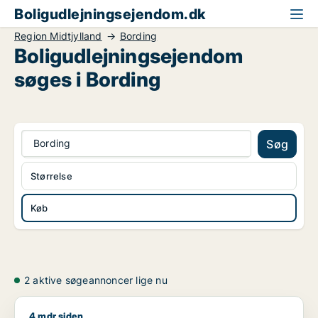
Boligudlejningsejendom.dk
Region Midtjylland
Bording
Boligudlejningsejendom
søges i Bording
Bording
Søg
Størrelse
Køb
2 aktive søgeannoncer lige nu
4 mdr siden
Jeg søger boligudlejningsejendom til salg i Region Midtjyllan