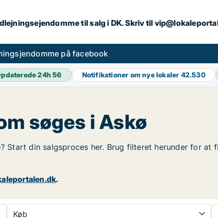
dlejningsejendomme til salg i DK. Skriv til vip@lokaleport
jningsjendomme på facebook
pdaterede 24h
56
Notifikationer om nye lokaler
42.530
om søges i Askø
? Start din salgsproces her. Brug filteret herunder for at
aleportalen.dk
.
Køb