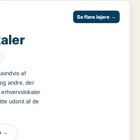
Se flere lejere
→
aler
usindvis af
og andre, der
 erhvervslokaler
itte udsnit af de
e →