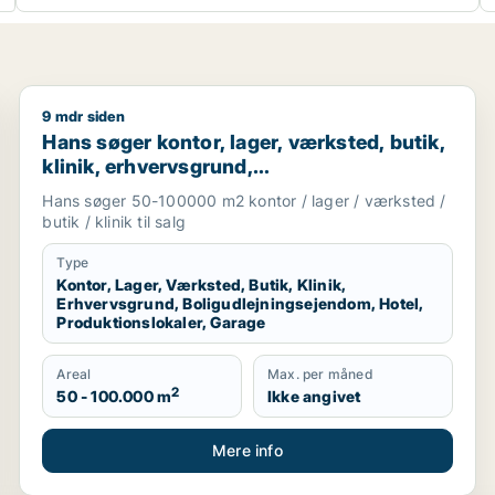
9 mdr siden
 Sjælland
Hans søger kontor, lager, værksted, butik, klinik, er
Hans søger kontor, lager, værksted, butik,
klinik, erhvervsgrund,
boligudlejningsejendom, hotel,
Hans søger 50-100000 m2 kontor / lager / værksted /
produktionslokaler eller garage til salg i
butik / klinik til salg
Region Sjælland
Type
Kontor, Lager, Værksted, Butik, Klinik,
Erhvervsgrund, Boligudlejningsejendom, Hotel,
Produktionslokaler, Garage
Areal
Max. per måned
2
50 - 100.000 m
Ikke angivet
Mere info