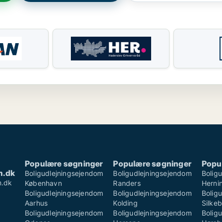
Populære søgninger
Populære søgninger
Popu
m.dk
Boligudlejningsejendom
Boligudlejningsejendom
Bolig
m.dk
København
Randers
Herni
Boligudlejningsejendom
Boligudlejningsejendom
Bolig
Aarhus
Kolding
Silke
Boligudlejningsejendom
Boligudlejningsejendom
Bolig