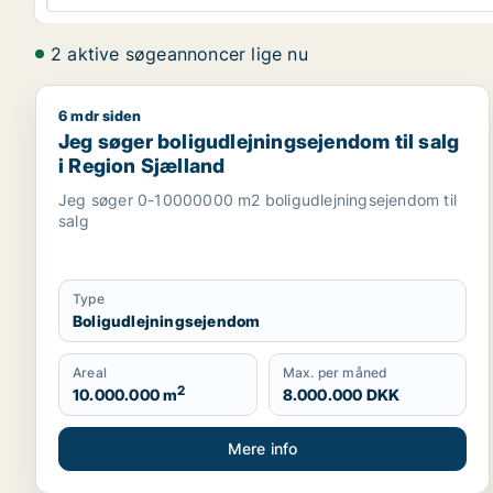
2 aktive søgeannoncer lige nu
6 mdr siden
Jeg søger boligudlejningsejendom til salg i Region
Jeg søger boligudlejningsejendom til salg
i Region Sjælland
Jeg søger 0-10000000 m2 boligudlejningsejendom til
salg
Type
Boligudlejningsejendom
Areal
Max. per måned
2
10.000.000 m
8.000.000 DKK
Mere info