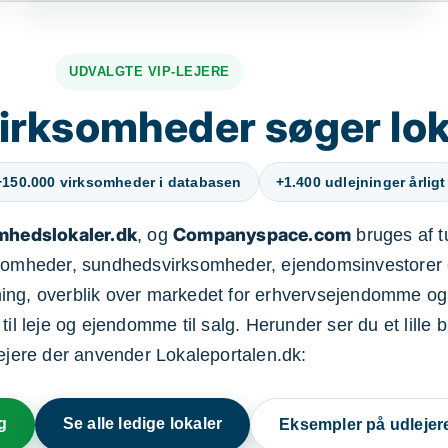
UDVALGTE VIP-LEJERE
irksomheder søger lok
+150.000 virksomheder i databasen
+1.400 udlejninger årligt
mhedslokaler.dk
Companyspace.com
, og
bruges af t
ksomheder, sundhedsvirksomheder, ejendomsinvestorer 
ning, overblik over markedet for erhvervsejendomme og
il leje og ejendomme til salg. Herunder ser du et lille b
lejere der anvender Lokaleportalen.dk:
g
Se alle ledige lokaler
Eksempler på udlejer