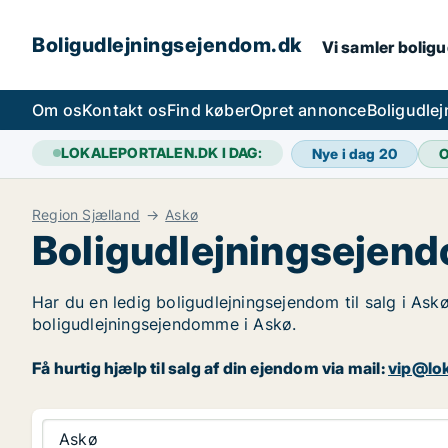
Boligudlejningsejendom.dk
Vi samler boligu
Om os
Kontakt os
Find køber
Opret annonce
Boligudle
LOKALEPORTALEN.DK I DAG:
Nye i dag
20
O
Region Sjælland
Askø
Boligudlejningsejend
Har du en ledig boligudlejningsejendom til salg i Askø
boligudlejningsejendomme i Askø.
Få hurtig hjælp til salg af din ejendom via mail:
vip@lok
Askø