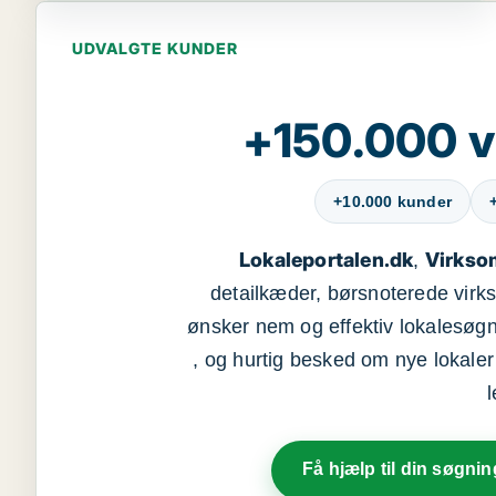
UDVALGTE KUNDER
+150.000 v
+10.000 kunder
Lokaleportalen.dk
Virkso
,
detailkæder, børsnoterede vir
ønsker nem og effektiv lokalesøg
, og hurtig besked om nye lokaler t
Få hjælp til din søgnin