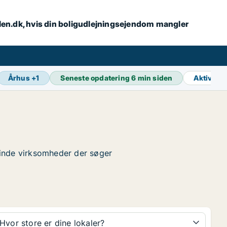
alen.dk, hvis din boligudlejningsejendom mangler
Århus
+
1
Seneste opdatering
6 min siden
Aktive a
 finde virksomheder der søger
Hvor store er dine lokaler?