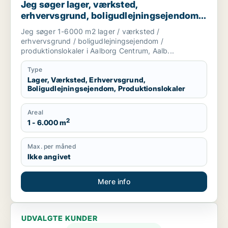
Jeg søger lager, værksted,
erhvervsgrund, boligudlejningsejendom
eller produktionslokaler til salg i Aalborg
Jeg søger 1-6000 m2 lager / værksted /
Centrum, Aalborg SV eller Aalborg SØ
erhvervsgrund / boligudlejningsejendom /
m.fl.
produktionslokaler i Aalborg Centrum, Aalb...
Type
Lager, Værksted, Erhvervsgrund,
Boligudlejningsejendom, Produktionslokaler
Areal
2
1 - 6.000 m
Max. per måned
Ikke angivet
Mere info
UDVALGTE KUNDER