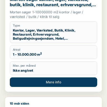
butik, klinik, restaurant, erhvervsgrund,
boligudlejningsejendom, hotel eller
Morten søger 1-10000000 m2 kontor / lager /
produktionslokaler til salg i Region
værksted / butik / klinik til salg
Nordjylland
Type
Kontor, Lager, Værksted, Butik, Klinik,
Restaurant, Erhvervsgrund,
Boligudlejningsejendom, Hotel,
Produktionslokaler
Areal
2
1 - 10.000.000 m
Max. per måned
Ikke angivet
Mere info
10 mdr siden
Jeg søger lager, værksted, erhvervsgrund, boligudlejningseje