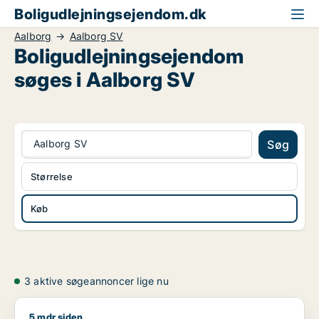
Boligudlejningsejendom.dk
Aalborg
Aalborg SV
Boligudlejningsejendom
søges i Aalborg SV
Aalborg SV
Søg
Størrelse
Køb
3 aktive søgeannoncer lige nu
5 mdr siden
Thomas søger boligudlejningsejendom til salg i Aalborg Cent