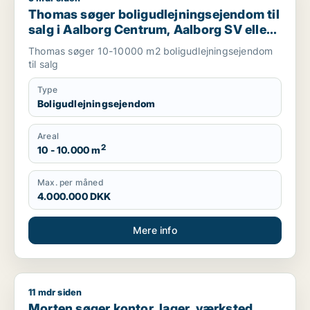
Thomas søger boligudlejningsejendom til
salg i Aalborg Centrum, Aalborg SV eller
Svenstrup J m.fl.
Thomas søger 10-10000 m2 boligudlejningsejendom
til salg
Type
Boligudlejningsejendom
Areal
2
10 - 10.000 m
Max. per måned
4.000.000 DKK
Mere info
11 mdr siden
Morten søger kontor, lager, værksted, butik, klinik, restauran
Morten søger kontor, lager, værksted,