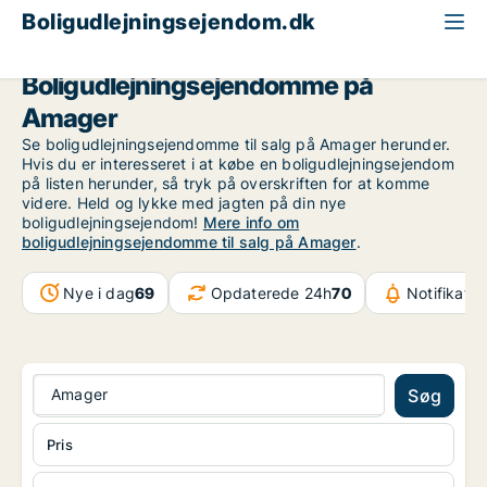
Boligudlejningsejendom.dk
Amager
Boligudlejningsejendomme på
Amager
Se boligudlejningsejendomme til salg på Amager herunder.
Hvis du er interesseret i at købe en boligudlejningsejendom
på listen herunder, så tryk på overskriften for at komme
videre. Held og lykke med jagten på din nye
boligudlejningsejendom!
Mere info om
boligudlejningsejendomme til salg på Amager
.
Nye i dag
69
Opdaterede 24h
70
Notifikatio
Amager
Søg
Pris