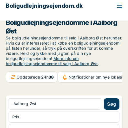
Boligudlejningsejendom.dk
Aalborg
Aalborg Øst
Boligudlejningsejendomme i Aalborg
Øst
Se boligudlejningsejendomme til salg i Aalborg Øst herunder.
Hvis du er interesseret i at købe en boligudlejningsejendom
på listen herunder, så tryk på overskriften for at komme
videre. Held og lykke med jagten på din nye
boligudlejningsejendom!
Mere info om
boligudlejningsejendomme til salg i Aalborg Øst
.
Opdaterede 24h
38
Notifikationer om nye lokaler
8
Aalborg Øst
Søg
Pris