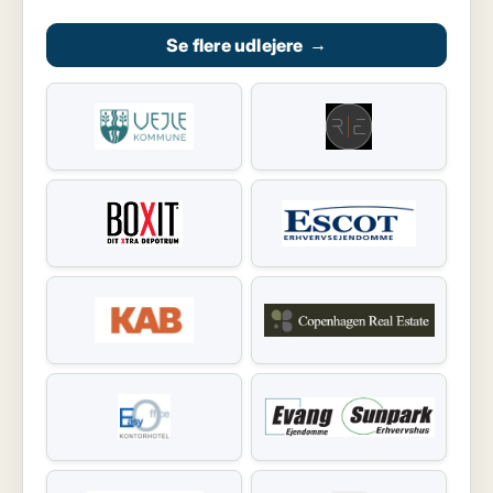
Se flere udlejere
→