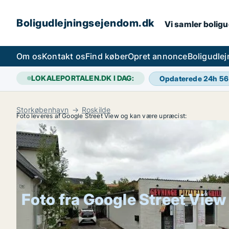
Boligudlejningsejendom.dk
Vi samler boligu
Om os
Kontakt os
Find køber
Opret annonce
Boligudle
LOKALEPORTALEN.DK I DAG:
Opdaterede 24h
56
Storkøbenhavn
Roskilde
Foto leveres af Google Street View og kan være upræcist:
Foto fra Google Street View