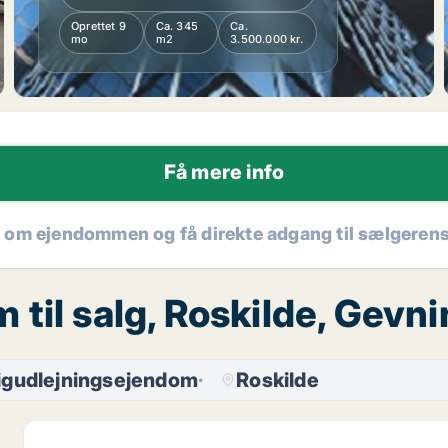
Oprettet 9
Ca. 345
Ca.
mo
m2
3.500.000 kr.
Få mere info
r om ejendommen og få direkte adgang til sælgeren
 til salg, Roskilde, Gev
igudlejningsejendom
Roskilde