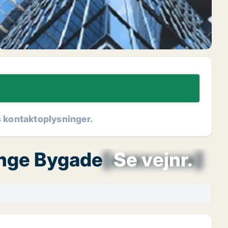
s kontaktoplysninger.
ninge Bygade
[xxxxxxxx]
Se vejnr.