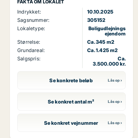
FAKTA OM LOKALET
Indrykket:
10.10.2025
Sagsnummer:
305152
Lokaletype:
Boligudlejnings
ejendom
Størrelse:
Ca. 345 m2
Grundareal:
Ca. 1.425 m2
Salgspris:
Ca.
3.500.000 kr.
Se konkrete beløb
Se konkret antal m²
Se konkret vejnummer