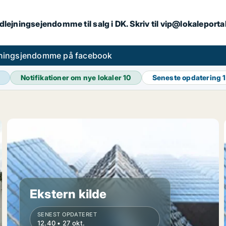
dlejningsejendomme til salg i DK. Skriv til vip@lokaleport
jningsjendomme på facebook
Notifikationer om nye lokaler
10
Seneste opdatering
Ekstern kilde
SENEST OPDATERET
12.40 • 27 okt.