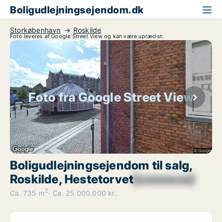
Boligudlejningsejendom.dk
Storkøbenhavn
Roskilde
Foto leveres af Google Street View og kan være upræcist:
Foto fra Google Street View
Boligudlejningsejendom til salg,
Roskilde, Hestetorvet
[xxxxxxxx]
2
Ca. 735 m
Ca. 25.000.000 kr.