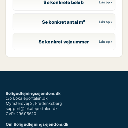
Se konkrete beløb
Se konkret antal m²
Se konkret vejnummer
Boligudlejningsejendom.dk
c/o Lokaleportalen.dk
Mynstersvej 3, Frederiksberg
support@lokaleportalen.dk
CVR: 29605610
Om Boligudlejningsejendom.dk