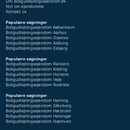
Om Boligudlejningsejendom.dk
Nyt om ejendomme
Kontakt os
Populære søgninger
Boligudlejningsejendom København
Boligudlejningsejendom Aarhus
Boligudlejningsejendom Odense
Boligudlejningsejendom Aalborg
Boligudlejningsejendom Esbjerg
Populære søgninger
Boligudlejningsejendom Randers
Boligudlejningsejendom Kolding
Boligudlejningsejendom Horsens
Boligudlejningsejendom Vejle
Boligudlejningsejendom Roskilde
Populære søgninger
Boligudlejningsejendom Herning
Boligudlejningsejendom Silkeborg
Boligudlejningsejendom Hørsholm
Boligudlejningsejendom Helsingør
Boligudlejningsejendom Næstved