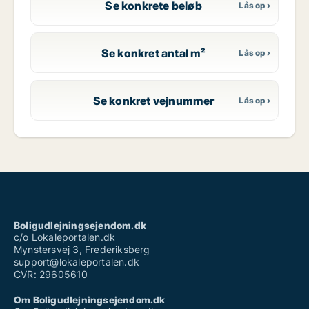
Se konkrete beløb
Se konkret antal m²
Se konkret vejnummer
Boligudlejningsejendom.dk
c/o Lokaleportalen.dk
Mynstersvej 3, Frederiksberg
support@lokaleportalen.dk
CVR: 29605610
Om Boligudlejningsejendom.dk