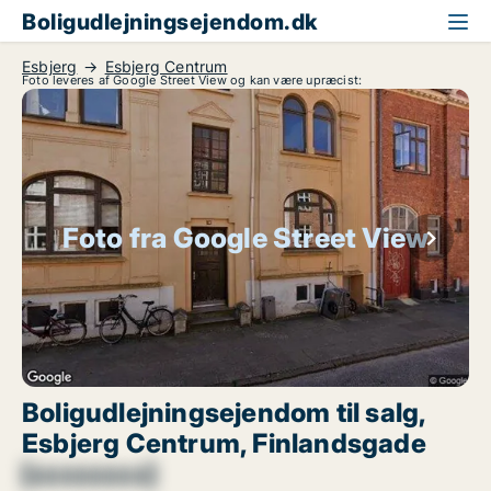
Boligudlejningsejendom.dk
Esbjerg
Esbjerg Centrum
Foto leveres af Google Street View og kan være upræcist:
Foto fra Google Street View
Boligudlejningsejendom til salg,
Esbjerg Centrum, Finlandsgade
[xxxxxxxx]