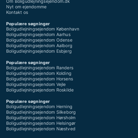
Om Boligudlejningsejendom.dk
Nyt om ejendomme
Kontakt os
Populære søgninger
Boligudlejningsejendom København
Boligudlejningsejendom Aarhus
Boligudlejningsejendom Odense
Boligudlejningsejendom Aalborg
Boligudlejningsejendom Esbjerg
Populære søgninger
Boligudlejningsejendom Randers
Boligudlejningsejendom Kolding
Boligudlejningsejendom Horsens
Boligudlejningsejendom Vejle
Boligudlejningsejendom Roskilde
Populære søgninger
Boligudlejningsejendom Herning
Boligudlejningsejendom Silkeborg
Boligudlejningsejendom Hørsholm
Boligudlejningsejendom Helsingør
Boligudlejningsejendom Næstved